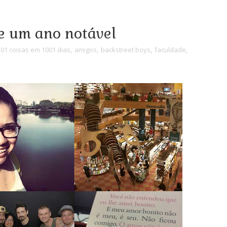
de um ano notável
01 coisas em 1001 dias
,
amigos
,
backstreet boys
,
faculdade
,