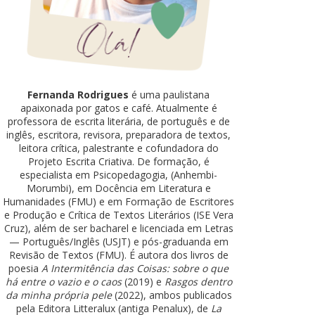
Fernanda Rodrigues
é uma paulistana
apaixonada por gatos e café. Atualmente é
professora de escrita literária, de português e de
inglês, escritora, revisora, preparadora de textos,
leitora crítica, palestrante e cofundadora do
Projeto Escrita Criativa. De formação, é
especialista em Psicopedagogia, (Anhembi-
Morumbi), em Docência em Literatura e
Humanidades (FMU) e em Formação de Escritores
e Produção e Crítica de Textos Literários (ISE Vera
Cruz), além de ser bacharel e licenciada em Letras
— Português/Inglês (USJT) e pós-graduanda em
Revisão de Textos (FMU). É autora dos livros de
poesia
A Intermitência das Coisas: sobre o que
há entre o vazio e o caos
(2019) e
Rasgos dentro
da minha própria pele
(2022), ambos publicados
pela Editora Litteralux (antiga Penalux), de
La