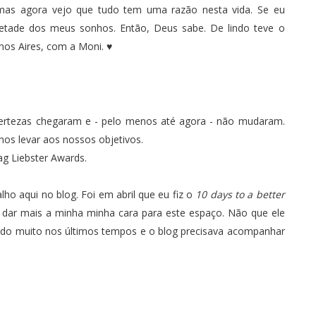
 mas agora vejo que tudo tem uma razão nesta vida. Se eu
metade dos meus sonhos. Então, Deus sabe. De lindo teve o
nos Aires
, com a
Moni
. ♥
ertezas chegaram
e - pelo menos até agora - não mudaram.
nos levar aos nossos objetivos.
Tag
Liebster Awards
.
lho aqui no blog. Foi em abril que eu fiz o
10 days to a better
 dar mais a minha minha cara para este espaço. Não que ele
ndo muito nos últimos tempos e o blog precisava acompanhar