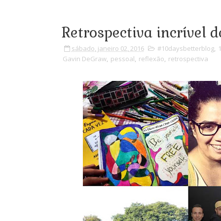
Retrospectiva incrível 
sábado, janeiro 02, 2016
#10daysbetterblog
,
1
Gavin DeGraw
,
pessoal
,
reflexão
,
retrospectiva