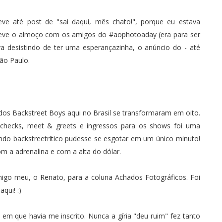
ve até post de "
sai daqui, mês chato!
", porque eu estava
teve o
almoço com os amigos do #aophotoaday
(era para ser
a desistindo de ter uma esperançazinha, o anúncio do - até
ão Paulo.
dos Backstreet Boys aqui no Brasil se transformaram em oito.
checks, meet & greets e ingressos para os shows foi uma
do backstreetrítico pudesse se esgotar em um único minuto!
om a adrenalina e com a alta do dólar.
amigo meu
, o Renato, para a coluna Achados Fotográficos. Foi
qui! :)
em que havia me inscrito. Nunca a gíria "deu ruim" fez tanto