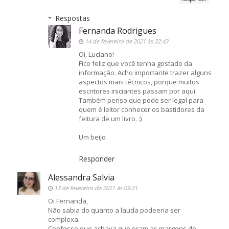
Respostas
Fernanda Rodrigues
14 de fevereiro de 2021 às 22:43
Oi, Luciano!
Fico feliz que você tenha gostado da
informação. Acho importante trazer alguns
aspectos mais técnicos, porque muitos
escritores iniciantes passam por aqui.
Também penso que pode ser legal para
quem é leitor conhecer os bastidores da
feitura de um livro. :)
Um beijo
Responder
Alessandra Salvia
13 de fevereiro de 2021 às 09:21
Oi Fernanda,
Não sabia do quanto a lauda podeeria ser
complexa.
Confesso que achava que eram as margens do