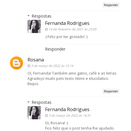
Responder
Respostas
Fernanda Rodrigues
14 de fevereiro de 2021 às 23:09
:) Feliz por ter gostado! :)
Responder
Rosana
3 de março de 2022 às 12:14
Oi, Fernanda! Também amo gatos, café e as letras.
Agradeço muito pelo texto ótimo e elucidativo.
Beijos.
Responder
Respostas
Fernanda Rodrigues
3 de março de 2022 às 14:31
Oi, Rosana! :)
Fico feliz que o post tenha lhe ajudado.