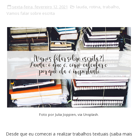
sexta-feira, fevereiro 12, 2021
lauda
,
rotina
,
trabalho
,
Vamos falar sobre escrita
Foto por
Julia Joppien
, via
Unsplash
.
Desde que eu comecei a realizar trabalhos textuais (
saiba mais