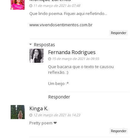
11 de março de 2021 às 07:48
Que lindo poema. Fiquei aqui refletindo...
www.vivendosentimentos.com.br
Responder
Respostas
Fernanda Rodrigues
15 de março de 2021 às 09:55
Que bacana que o texto te causou
reflexão. :)
Um beijo :*
Responder
Kinga K.
12 de março de 2021 às 14:23
Pretty poem ❤
Responder