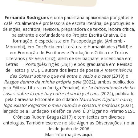
Fernanda Rodrigues
é uma paulistana apaixonada por gatos e
café. Atualmente é professora de escrita literária, de português e
de inglês, escritora, revisora, preparadora de textos, leitora crítica,
palestrante e cofundadora do Projeto Escrita Criativa. De
formação, é especialista em Psicopedagogia, (Anhembi-
Morumbi), em Docência em Literatura e Humanidades (FMU) e
em Formação de Escritores e Produção e Crítica de Textos
Literários (ISE Vera Cruz), além de ser bacharel e licenciada em
Letras — Português/Inglês (USJT) e pós-graduanda em Revisão
de Textos (FMU). É autora dos livros de poesia
A Intermitência
das Coisas: sobre o que há entre o vazio e o caos
(2019) e
Rasgos dentro da minha própria pele
(2022), ambos publicados
pela Editora Litteralux (antiga Penalux), de
La intermitencia de las
cosas: sobre lo que hay entre el vacío y el caos
(2024), publicado
pela Caravana Editorial e do didático
Narrativas Digitais: narro,
logo existo! Registrar o meu mundo e construir histórias
(2021),
lançado pela Fundação Telefônica Vivo. É 3º lugar no Prêmio SESC
Crônicas Rubem Braga (2017) e tem textos em diversas
antologias. Também escreve no site Algumas Observações, no ar
desde junho de 2006.
Mais informações
aqui
.