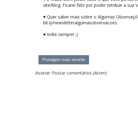
site/blog. Ficarei feliz por poder retribuir a sua vi
♥ Quer saber mais sobre o Algumas Observações
bit.ly/newsletteralgumasobservacoes
♥ Volte sempre! ;)
Postagem mais recente
Assinar:
Postar comentários (Atom)