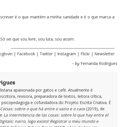
: escrever é o que mantém a minha sanidade e é o que marca a
ó sei que sou livre, sou luta, sou assim.
_____________________________________________________________
oglovin
|
Facebook
|
Twitter
|
Instagram
|
Flickr
|
Newsletter
Fernanda Rodrigues
- by
igues
istana apaixonada por gatos e café. Atualmente é
escritora, revisora, preparadora de textos, leitora crítica,
te, psicopedagoga e cofundadora do Projeto Escrita Criativa. É
Coisas: sobre o que há entre o vazio e o caos
(2019), de
de
La intermitencia de las cosas: sobre lo que hay entre el
igitais: narro, logo existo! Registrar o meu mundo e