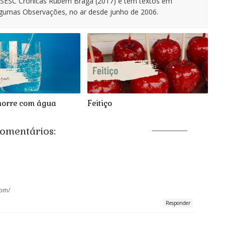
o SESC Crônicas Rubem Braga (2017) e tem textos em
lgumas Observações, no ar desde junho de 2006.
morre com água
Feitiço
omentários:
com/
Responder