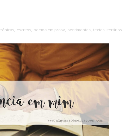
crônicas
,
escritos
,
poema em prosa
,
sentimentos
,
textos literários