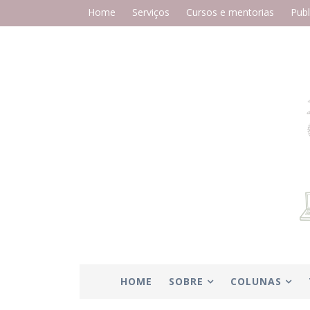
Home
Serviços
Cursos e mentorias
Publ
HOME
SOBRE
COLUNAS