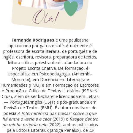
Fernanda Rodrigues
é uma paulistana
apaixonada por gatos e café. Atualmente é
professora de escrita literária, de português e de
inglês, escritora, revisora, preparadora de textos,
leitora crítica, palestrante e cofundadora do
Projeto Escrita Criativa. De formação, é
especialista em Psicopedagogia, (Anhembi-
Morumbi), em Docência em Literatura e
Humanidades (FMU) e em Formação de Escritores
e Produção e Crítica de Textos Literários (ISE Vera
Cruz), além de ser bacharel e licenciada em Letras
— Português/Inglês (USJT) e pós-graduanda em
Revisão de Textos (FMU). É autora dos livros de
poesia
A Intermitência das Coisas: sobre o que
há entre o vazio e o caos
(2019) e
Rasgos dentro
da minha própria pele
(2022), ambos publicados
pela Editora Litteralux (antiga Penalux), de
La