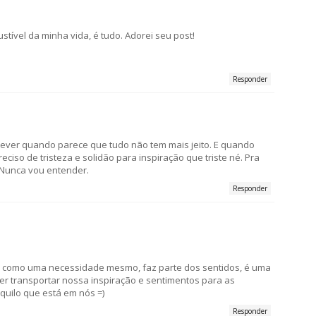
tível da minha vida, é tudo. Adorei seu post!
Responder
rever quando parece que tudo não tem mais jeito. E quando
ciso de tristeza e solidão para inspiração que triste né. Pra
k Nunca vou entender.
Responder
e como uma necessidade mesmo, faz parte dos sentidos, é uma
er transportar nossa inspiração e sentimentos para as
aquilo que está em nós =)
Responder