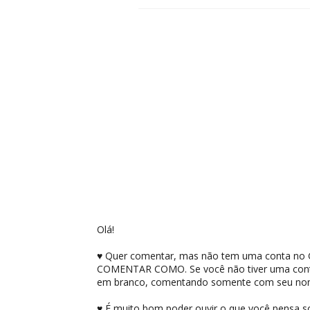
Olá!
♥ Quer comentar, mas não tem uma conta no G
COMENTAR COMO. Se você não tiver uma conta
em branco, comentando somente com seu no
♥ É muito bom poder ouvir o que você pensa sobr