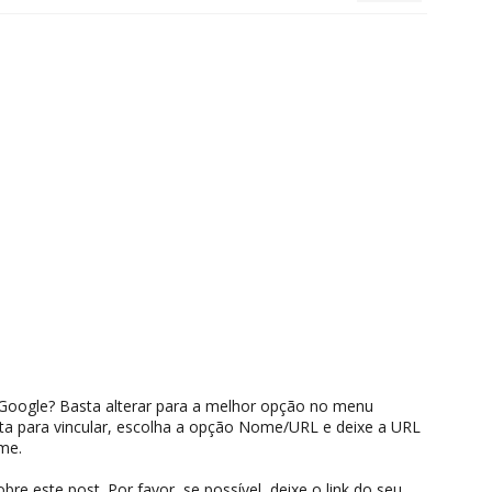
oogle? Basta alterar para a melhor opção no menu
 para vincular, escolha a opção Nome/URL e deixe a URL
me.
e este post. Por favor, se possível, deixe o link do seu