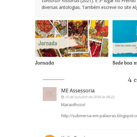
construir histórias
(2021). É 3º lugar no Prêmi
diversas antologias. Também escreve no site A
Jornada
Sede boa 
4 c
ME Assessoria
15 de outubro de 2018 às 09:22
Maravilhoso!
http://submersa-em-palavras.blogspot.