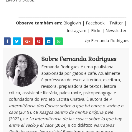
_____________________________________________________________
Observe também em:
Bloglovin
|
Facebook
|
Twitter
|
Instagram
|
Flickr
|
Newsletter
Fernanda Rodrigues
- by
Sobre Fernanda Rodrigues
Fernanda Rodrigues é uma paulistana
apaixonada por gatos e café. Atualmente
é professora de escrita literária, escritora,
revisora, preparadora de textos, leitora
crítica, assistente literária, palestrante, psicopedagoga e
cofundadora do Projeto Escrita Criativa. É autora de
A
Intermitência das Coisas: sobre o que há entre o vazio e o
caos
(2019), de
Rasgos dentro da minha própria pele
(2022), de
La intermitencia de las cosas: sobre lo que hay
entre el vacío y el caos
(2024) e do didático
Narrativas
Digitais: narro, logo existo! Registrar o meu mundo e