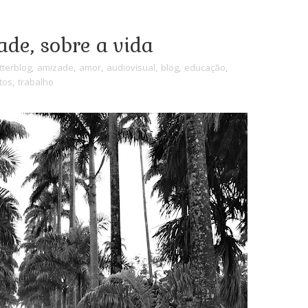
ade, sobre a vida
terblog
,
amizade
,
amor
,
audiovisual
,
blog
,
educação
,
tos
,
trabalho