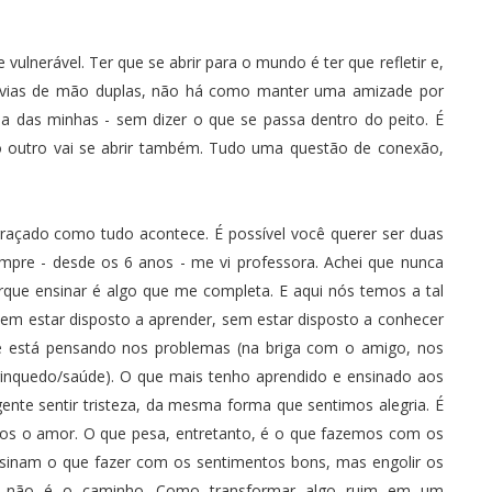
 vulnerável. Ter que se abrir para o mundo é ter que refletir e,
ão vias de mão duplas, não há como manter uma amizade por
 das minhas - sem dizer o que se passa dentro do peito. É
 o outro vai se abrir também. Tudo uma questão de conexão,
ado como tudo acontece. É possível você querer ser duas
mpre - desde os 6 anos - me vi professora. Achei que nunca
orque ensinar é algo que me completa. E aqui nós temos a tal
 sem estar disposto a aprender, sem estar disposto a conhecer
e está pensando nos problemas (na briga com o amigo, nos
brinquedo/saúde). O que mais tenho aprendido e ensinado aos
ente sentir tristeza, da mesma forma que sentimos alegria. É
mos o amor. O que pesa, entretanto, é o que fazemos com os
nsinam o que fazer com os sentimentos bons, mas engolir os
cia não é o caminho. Como transformar algo ruim em um