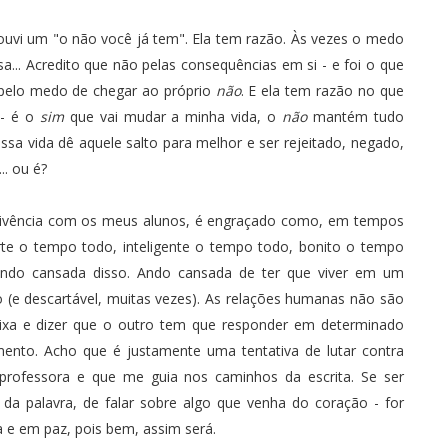
 ouvi um "o não você já tem". Ela tem razão. Às vezes o medo
a... Acredito que não pelas consequências em si - e foi o que
 pelo medo de chegar ao próprio
não
. E ela tem razão no que
- é o
sim
que vai mudar a minha vida, o
não
mantém tudo
sa vida dê aquele salto para melhor e ser rejeitado, negado,
.. ou é?
vivência com os meus alunos, é engraçado como, em tempos
te o tempo todo, inteligente o tempo todo, bonito o tempo
ando cansada disso. Ando cansada de ter que viver em um
 (e descartável, muitas vezes). As relações humanas não são
xa e dizer que o outro tem que responder em determinado
to. Acho que é justamente uma tentativa de lutar contra
rofessora e que me guia nos caminhos da escrita. Se ser
l da palavra, de falar sobre algo que venha do coração - for
 e em paz, pois bem, assim será.