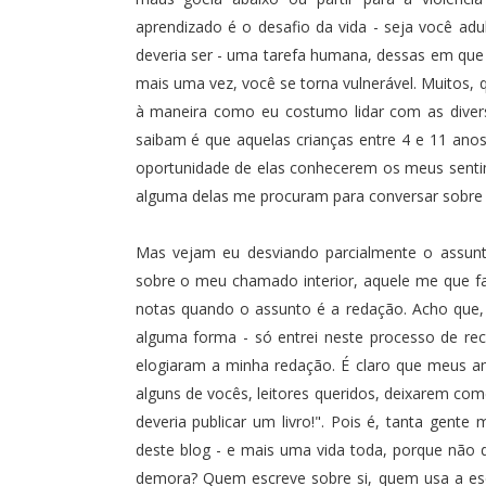
aprendizado é o desafio da vida - seja você adul
deveria ser - uma tarefa humana, dessas em qu
mais uma vez, você se torna vulnerável. Muitos
à maneira como eu costumo lidar com as divers
saibam é que aquelas crianças entre 4 e 11 ano
oportunidade de elas conhecerem os meus sentim
alguma delas me procuram para conversar sobre s
Mas vejam eu desviando parcialmente o assunt
sobre o meu chamado interior, aquele me que f
notas quando o assunto é a redação. Acho que, 
alguma forma - só entrei neste processo de re
elogiaram a minha redação. É claro que meus 
alguns de vocês, leitores queridos, deixarem c
deveria publicar um livro!". Pois é, tanta gent
deste blog - e mais uma vida toda, porque não d
demora? Quem escreve sobre si, quem usa a esc