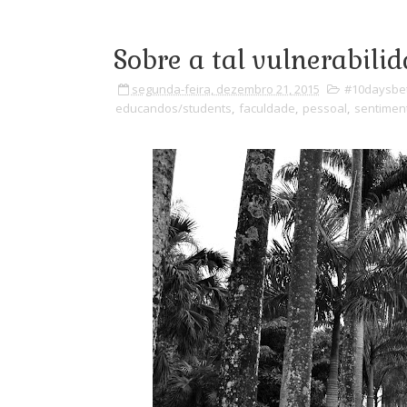
Sobre a tal vulnerabilid
segunda-feira, dezembro 21, 2015
#10daysbet
educandos/students
,
faculdade
,
pessoal
,
sentimen