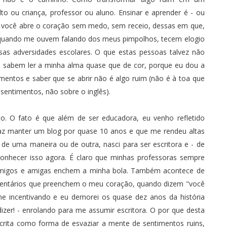
to ou criança, professor ou aluno. Ensinar e aprender é - ou
e você abre o coração sem medo, sem receio, dessas em que,
, quando me ouvem falando dos meus pimpolhos, tecem elogio
as adversidades escolares. O que estas pessoas talvez não
s sabem ler a minha alma quase que de cor, porque eu dou a
entos e saber que se abrir não é algo ruim (não é à toa que
entimentos, não sobre o inglês).
o. O fato é que além de ser educadora, eu venho refletido
az manter um blog por quase 10 anos e que me rendeu altas
de uma maneira ou de outra, nasci para ser escritora e - de
conhecer isso agora. É claro que minhas professoras sempre
amigos e amigas enchem a minha bola. Também acontece de
omentários que preenchem o meu coração, quando dizem "você
e me incentivando e eu demorei os quase dez anos da história
izer! - enrolando para me assumir escritora. O por que desta
rita como forma de esvaziar a mente de sentimentos ruins,