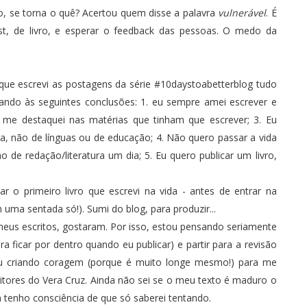
o, se torna o quê? Acertou quem disse a palavra
vulnerável
. É
st, de livro, e esperar o feedback das pessoas. O medo da
 que escrevi as postagens da série
#10daystoabetterblog
tudo
ndo às seguintes conclusões: 1. eu sempre amei escrever e
e me destaquei nas matérias que tinham que escrever; 3. Eu
a, não de línguas ou de educação; 4. Não quero passar a vida
o de redação/literatura um dia; 5. Eu quero publicar um livro,
r o primeiro livro que escrevi na vida - antes de entrar na
 uma sentada só!). Sumi do blog, para produzir...
eus escritos, gostaram. Por isso, estou pensando seriamente
ara ficar por dentro quando eu publicar
) e partir para a revisão
ou criando coragem (porque é muito longe mesmo!) para me
tores do Vera Cruz
. Ainda não sei se o meu texto é maduro o
tenho consciência de que só saberei tentando.