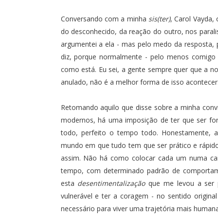
Conversando com a minha
sis(ter)
,
Carol Vayda
,
do desconhecido, da reação do outro, nos paralis
argumentei a ela - mas pelo medo da resposta,
diz, porque normalmente - pelo menos comigo 
como está. Eu sei, a gente sempre quer que a nos
anulado, não é a melhor forma de isso acontecer.
Retomando aquilo que disse sobre a minha con
modernos, há uma imposição de ter que ser for
todo, perfeito o tempo todo. Honestamente, 
mundo em que tudo tem que ser prático e rápido
assim. Não há como colocar cada um numa cai
tempo, com determinado padrão de comportamen
esta
desentimentalização
que me levou a ser p
vulnerável e ter a coragem - no sentido origina
necessário para viver uma trajetória mais humana