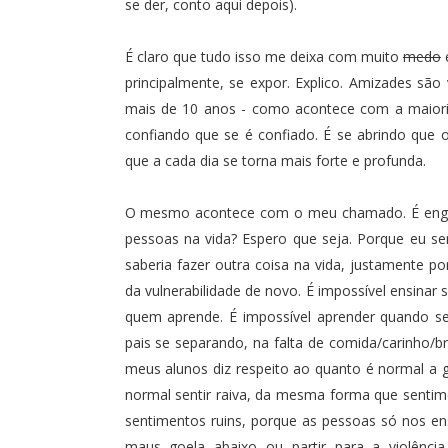
se der, conto aqui depois).
É claro que tudo isso me deixa com muito
medo
e
principalmente, se expor. Explico. Amizades s
mais de 10 anos - como acontece com a maioria
confiando que se é confiado. É se abrindo que
que a cada dia se torna mais forte e profunda.
O mesmo acontece com o meu chamado. É engraç
pessoas na vida? Espero que seja. Porque eu se
saberia fazer outra coisa na vida, justamente p
da vulnerabilidade de novo. É impossível ensinar
quem aprende. É impossível aprender quando s
pais se separando, na falta de comida/carinho/
meus alunos diz respeito ao quanto é normal a g
normal sentir raiva, da mesma forma que senti
sentimentos ruins, porque as pessoas só nos e
maus goela abaixo ou partir para a violên