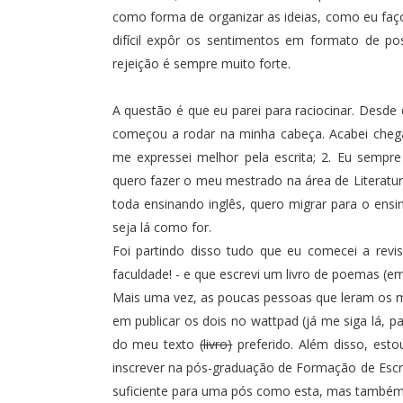
como forma de organizar as ideias, como eu faç
difícil expôr os sentimentos em formato de po
rejeição é sempre muito forte.
A questão é que eu parei para raciocinar. Desde
começou a rodar na minha cabeça. Acabei chega
me expressei melhor pela escrita; 2. Eu sempr
quero fazer o meu mestrado na área de Literatur
toda ensinando inglês, quero migrar para o ensin
seja lá como for.
Foi partindo disso tudo que eu comecei a revisa
faculdade! - e que escrevi um livro de poemas (em
Mais uma vez, as poucas pessoas que leram os m
em publicar os dois no wattpad (
já me siga lá, p
do meu texto
(livro)
preferido. Além disso, est
inscrever na pós-graduação de
Formação de Escri
suficiente para uma pós como esta, mas também 