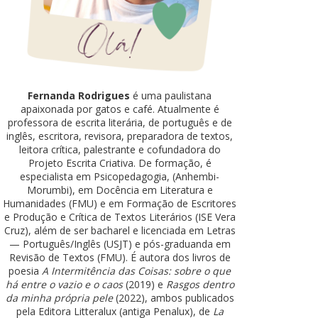
Fernanda Rodrigues
é uma paulistana
apaixonada por gatos e café. Atualmente é
professora de escrita literária, de português e de
inglês, escritora, revisora, preparadora de textos,
leitora crítica, palestrante e cofundadora do
Projeto Escrita Criativa. De formação, é
especialista em Psicopedagogia, (Anhembi-
Morumbi), em Docência em Literatura e
Humanidades (FMU) e em Formação de Escritores
e Produção e Crítica de Textos Literários (ISE Vera
Cruz), além de ser bacharel e licenciada em Letras
— Português/Inglês (USJT) e pós-graduanda em
Revisão de Textos (FMU). É autora dos livros de
poesia
A Intermitência das Coisas: sobre o que
há entre o vazio e o caos
(2019) e
Rasgos dentro
da minha própria pele
(2022), ambos publicados
pela Editora Litteralux (antiga Penalux), de
La