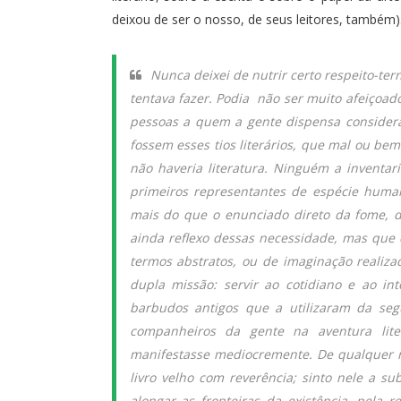
deixou de ser o nosso, de seus leitores, também)
Nunca deixei de nutrir certo respeito-te
tentava fazer. Podia não ser muito afeiçoa
pessoas a quem a gente dispensa considera
fossem esses tios literários, que mal ou be
não haveria literatura. Ninguém a inventar
primeiros representantes de espécie huma
mais do que o enunciado direto da fome, 
ainda reflexo dessas necessidade, mas que 
termos abstratos, ou de imaginação realiz
dupla missão: servir ao cotidiano e ao int
barbudos antigos que a utilizaram da se
companheiros da gente na aventura lite
manifestasse mediocremente. De qualquer m
livro velho com reverência; sinto nele a su
alongar as fronteiras da existência, pela 