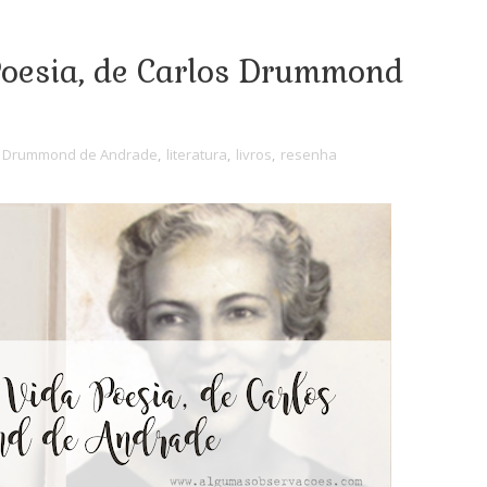
Poesia, de Carlos Drummond
s Drummond de Andrade
,
literatura
,
livros
,
resenha