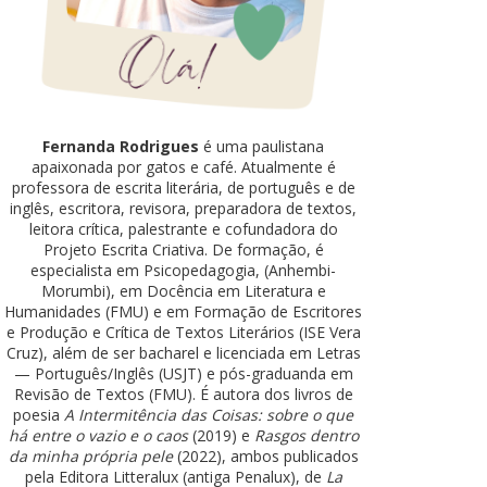
Fernanda Rodrigues
é uma paulistana
apaixonada por gatos e café. Atualmente é
professora de escrita literária, de português e de
inglês, escritora, revisora, preparadora de textos,
leitora crítica, palestrante e cofundadora do
Projeto Escrita Criativa. De formação, é
especialista em Psicopedagogia, (Anhembi-
Morumbi), em Docência em Literatura e
Humanidades (FMU) e em Formação de Escritores
e Produção e Crítica de Textos Literários (ISE Vera
Cruz), além de ser bacharel e licenciada em Letras
— Português/Inglês (USJT) e pós-graduanda em
Revisão de Textos (FMU). É autora dos livros de
poesia
A Intermitência das Coisas: sobre o que
há entre o vazio e o caos
(2019) e
Rasgos dentro
da minha própria pele
(2022), ambos publicados
pela Editora Litteralux (antiga Penalux), de
La