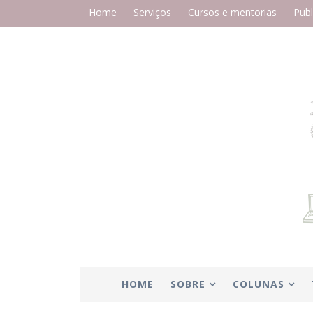
Home
Serviços
Cursos e mentorias
Publ
HOME
SOBRE
COLUNAS