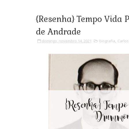
{Resenha} Tempo Vida 
de Andrade
domingo, novembro 14, 2021
biografia
,
Carlo