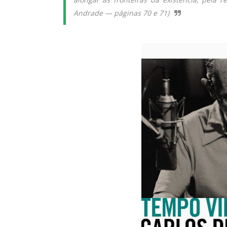
Andrade — páginas 70 e 71)