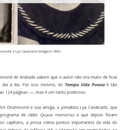
drade e Lya Cavalcanti (imagens:
IMS
)
ummond de Andrade sabem que o autor não era muito de ficar
 dia a dia. Por isso mesmo, ler
Tempo Vida Poesia
é tão
nas 124 páginas —, mas é um tanto poderoso.
re Drummond e sua amiga, a jornalista Lya Cavalcanti, que
 programa de rádio
Quase memórias
e que depois foram
os capítulos, a prosa cobriu pontos importantes da vida do
ras leituras da infância até a obsessão em reunir todos os