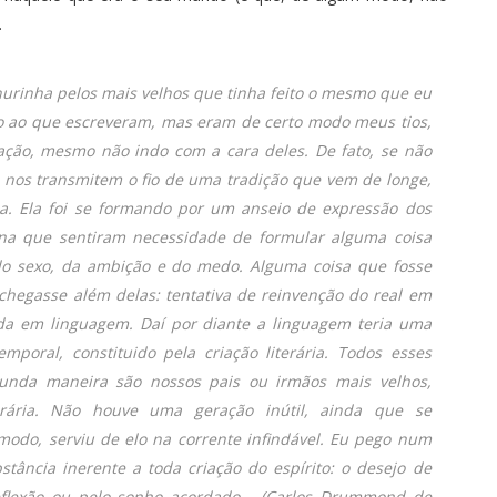
.
rnurinha pelos mais velhos que tinha feito o mesmo que eu
do ao que escreveram, mas eram de certo modo meus tios,
ção, mesmo não indo com a cara deles. De fato, se não
m nos transmitem o fio de uma tradição que vem de longe,
ia. Ela foi se formando por um anseio de expressão dos
na que sentiram necessidade de formular alguma coisa
do sexo, da ambição e do medo. Alguma coisa que fosse
chegasse além delas: tentativa de reinvenção do real em
ada em linguagem. Daí por diante a linguagem teria uma
emporal, constituido pela criação literária. Todos esses
gunda maneira são nossos pais ou irmãos mais velhos,
rária. Não houve uma geração inútil, ainda que se
odo, serviu de elo na corrente infindável. Eu pego num
bstância inerente a toda criação do espírito: o desejo de
reflexão ou pelo sonho acordado...
(Carlos Drummond de