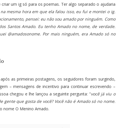
e criar um ig só para os poemas. Ter algo separado o ajudaria
, na mesma hora em que ela falou isso, eu fui e montei o ig.
elacionamento, pensei: eu não sou amado por ninguém. Como
 dos Santos Amado. Eu tenho Amado no nome, de verdade.
oquei @amadosonome. Por mais ninguém, era Amado só no
do
 após as primeiras postagens, os seguidores foram surgindo,
agem – mensagens de incentivo para continuar escrevendo –
ssoa chegou e lhe lançou a seguinte pergunta: "
você já viu o
 de gente que gosta de você? Você não é Amado só no nome.
u o nome
O Menino Amado
.