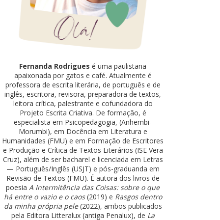
Fernanda Rodrigues
é uma paulistana
apaixonada por gatos e café. Atualmente é
professora de escrita literária, de português e de
inglês, escritora, revisora, preparadora de textos,
leitora crítica, palestrante e cofundadora do
Projeto Escrita Criativa. De formação, é
especialista em Psicopedagogia, (Anhembi-
Morumbi), em Docência em Literatura e
Humanidades (FMU) e em Formação de Escritores
e Produção e Crítica de Textos Literários (ISE Vera
Cruz), além de ser bacharel e licenciada em Letras
— Português/Inglês (USJT) e pós-graduanda em
Revisão de Textos (FMU). É autora dos livros de
poesia
A Intermitência das Coisas: sobre o que
há entre o vazio e o caos
(2019) e
Rasgos dentro
da minha própria pele
(2022), ambos publicados
pela Editora Litteralux (antiga Penalux), de
La