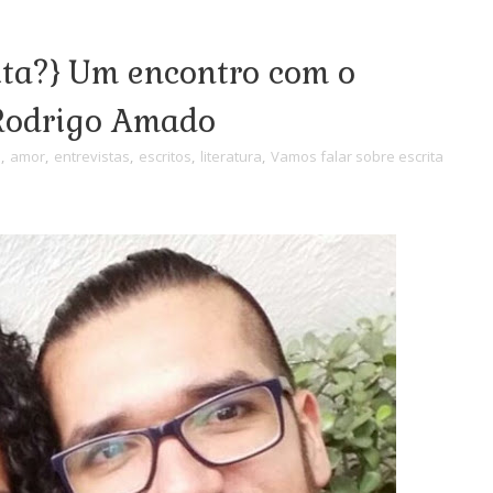
ita?} Um encontro com o
 Rodrigo Amado
s
,
amor
,
entrevistas
,
escritos
,
literatura
,
Vamos falar sobre escrita