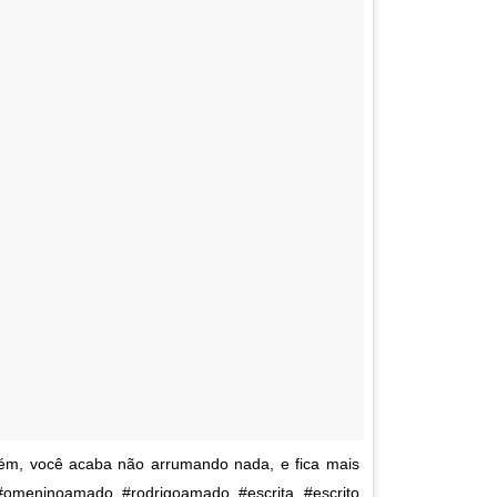
ém, você acaba não arrumando nada, e fica mais
omeninoamado #rodrigoamado #escrita #escrito