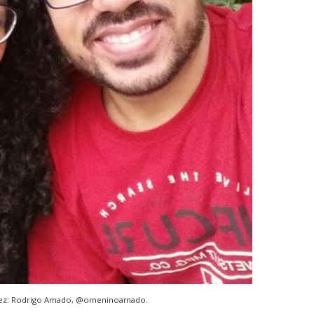
vez: Rodrigo Amado,
@omeninoamado
.