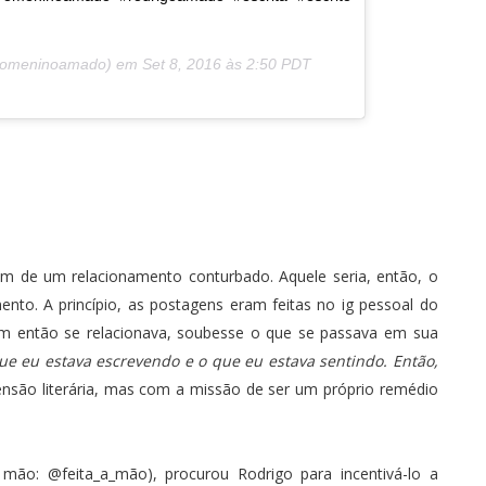
(@omeninoamado) em
Set 8, 2016 às 2:50 PDT
im de um relacionamento conturbado. Aquele seria, então, o
ento. A princípio, as postagens eram feitas no ig pessoal do
em então se relacionava, soubesse o que se passava em sua
ue eu estava escrevendo e o que eu estava sentindo. Então,
ensão literária, mas com a missão de ser um próprio remédio
à mão:
@feita_a_mão
), procurou Rodrigo para incentivá-lo a