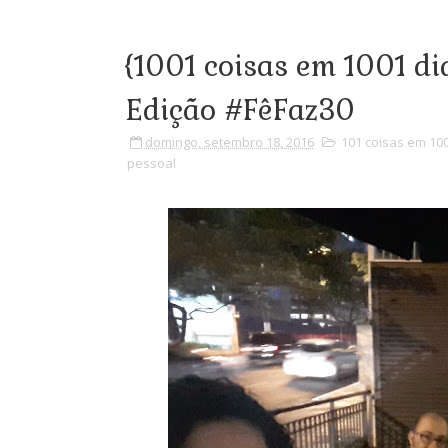
{1001 coisas em 1001 di
Edição #FêFaz30
domingo, setembro 18, 2016
101 coisas em 100
pessoal