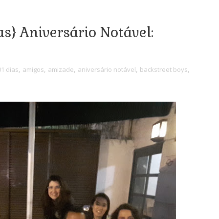
as} Aniversário Notável:
1 dias
,
amigos
,
amizade
,
aniversário notável
,
backstreet boys
,