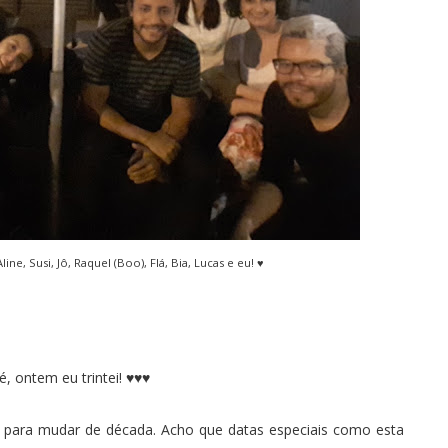
Aline
,
Susi
, Jô,
Raquel (Boo)
, Flá, Bia, Lucas e eu! ♥
!
 é, ontem eu trintei! ♥♥♥
 para mudar de década. Acho que datas especiais como esta