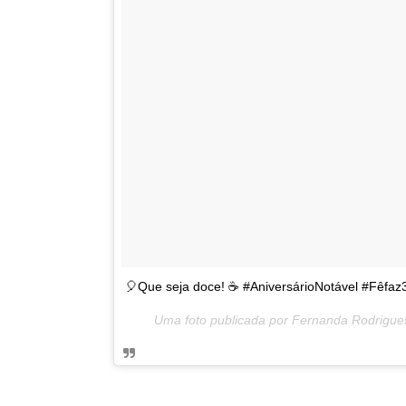
🎈Que seja doce! ☕ #AniversárioNotável #Fêfaz
Uma foto publicada por Fernanda Rodrigu