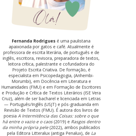
Fernanda Rodrigues
é uma paulistana
apaixonada por gatos e café. Atualmente é
professora de escrita literária, de português e de
inglês, escritora, revisora, preparadora de textos,
leitora crítica, palestrante e cofundadora do
Projeto Escrita Criativa. De formação, é
especialista em Psicopedagogia, (Anhembi-
Morumbi), em Docência em Literatura e
Humanidades (FMU) e em Formação de Escritores
e Produção e Crítica de Textos Literários (ISE Vera
Cruz), além de ser bacharel e licenciada em Letras
— Português/Inglês (USJT) e pós-graduanda em
Revisão de Textos (FMU). É autora dos livros de
poesia
A Intermitência das Coisas: sobre o que
há entre o vazio e o caos
(2019) e
Rasgos dentro
da minha própria pele
(2022), ambos publicados
pela Editora Litteralux (antiga Penalux), de
La