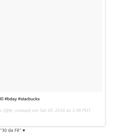
30 #bday #starbucks
es (@fe_notavel) em
Set 18, 2016 às 3:38 PDT
"30 da Fê" ♥