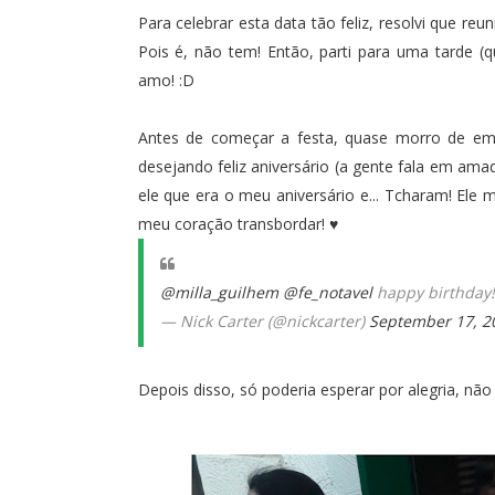
Para celebrar esta data tão feliz, resolvi que r
Pois é, não tem! Então, parti para uma tarde 
amo! :D
Antes de começar a festa, quase morro de e
desejando feliz aniversário (a gente fala em ama
ele que era o meu aniversário e... Tcharam! Ele
meu coração transbordar! ♥
@milla_guilhem
@fe_notavel
happy birthday!
— Nick Carter (@nickcarter)
September 17, 2
Depois disso, só poderia esperar por alegria, não é