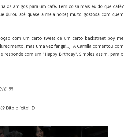
euniria os amigos para um café. Tem coisa mais eu do que café?
(que durou até quase a meia-noite) muito gostosa com quem
moção com um certo tweet de um certo backstreet boy me
durecimento, mas uma vez fangirl...). A Camilla comentou com
 me responde com um "Happy Birthday". Simples assim, para o
016
? Dito e feito! :D