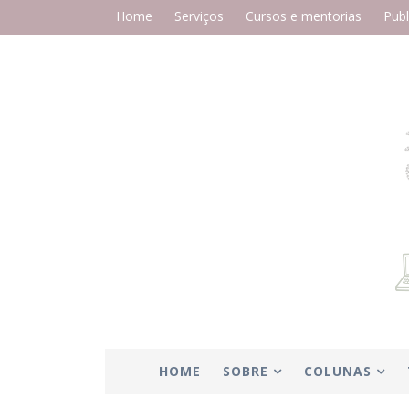
Home
Serviços
Cursos e mentorias
Publ
HOME
SOBRE
COLUNAS