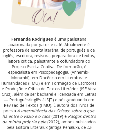
Fernanda Rodrigues
é uma paulistana
apaixonada por gatos e café. Atualmente é
professora de escrita literária, de português e de
inglês, escritora, revisora, preparadora de textos,
leitora crítica, palestrante e cofundadora do
Projeto Escrita Criativa. De formação, é
especialista em Psicopedagogia, (Anhembi-
Morumbi), em Docência em Literatura e
Humanidades (FMU) e em Formação de Escritores
e Produção e Crítica de Textos Literários (ISE Vera
Cruz), além de ser bacharel e licenciada em Letras
— Português/Inglês (USJT) e pós-graduanda em
Revisão de Textos (FMU). É autora dos livros de
poesia
A Intermitência das Coisas: sobre o que
há entre o vazio e o caos
(2019) e
Rasgos dentro
da minha própria pele
(2022), ambos publicados
pela Editora Litteralux (antiga Penalux), de
La