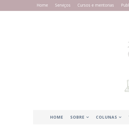
Home
Serviços
Cursos e mentorias
Publ
HOME
SOBRE
COLUNAS