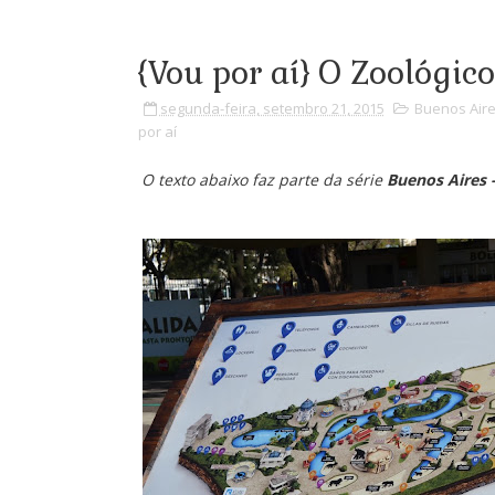
{Vou por aí} O Zoológic
segunda-feira, setembro 21, 2015
Buenos Air
por aí
O texto abaixo faz parte da série
Buenos Aires 