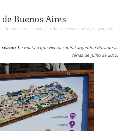
o de Buenos Aires
es
,
Buenos Aires - season 1
,
cidade
,
pessoal
,
série
,
viagem
,
Vou
- season 1
e relata o que vivi na capital argentina durante as
férias de julho de 2015.