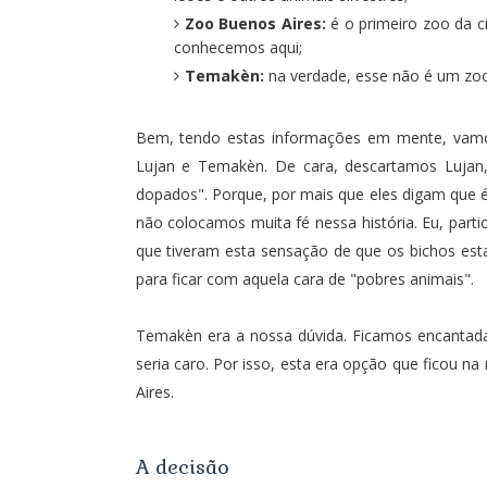
Zoo Buenos Aires
:
é o primeiro zoo da ci
conhecemos aqui;
Temakèn
:
na verdade, esse não é um zoo
Bem, tendo estas informações em mente, vamos
Lujan e Temakèn. De cara, descartamos Lujan
dopados". Porque, por mais que eles digam que é
não colocamos muita fé nessa história. Eu, part
que tiveram esta sensação de que os bichos esta
para ficar com aquela cara de "pobres animais".
Temakèn era a nossa dúvida. Ficamos encantada
seria caro. Por isso, esta era opção que ficou n
Aires.
A decisão