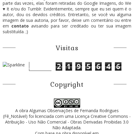
parte das vezes, elas foram retiradas do Google Imagens, do We
♥ It e/ou do Tumblr. Evidentemente, sempre que eu sei quem é o
autor, dou os devidos créditos. Entretanto, se você viu alguma
imagem de sua autoria, por favor, deixe um comentário ou entre
em
contato
avisando para ser creditado ou ter sua imagem
substituída. ;)
Visitas
2
1
9
5
6
4
6
Copyright
A obra
Algumas Observações
de
Fernanda Rodrigues
(Fê_Notável)
foi licenciada com uma Licença
Creative Commons -
Atribuição - Uso Não Comercial - Obras Derivadas Proibidas 3.0
Não Adaptada
.
Com base na obra disponível em