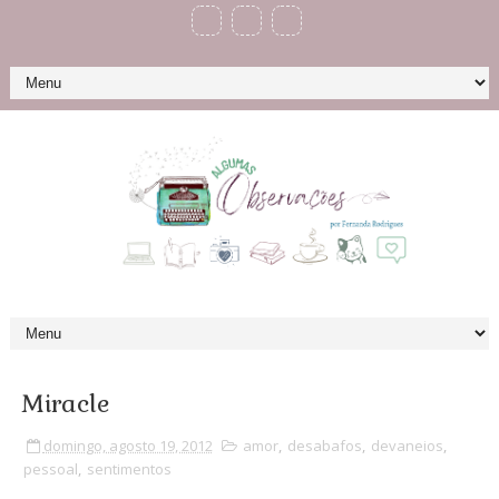
Miracle
domingo, agosto 19, 2012
amor
,
desabafos
,
devaneios
,
pessoal
,
sentimentos