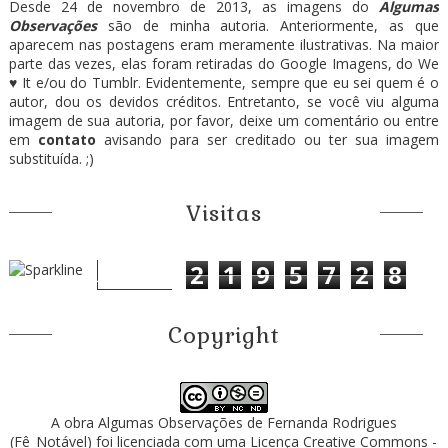
Desde 24 de novembro de 2013, as imagens do
Algumas
Observações
são de minha autoria. Anteriormente, as que
aparecem nas postagens eram meramente ilustrativas. Na maior
parte das vezes, elas foram retiradas do Google Imagens, do We
♥ It e/ou do Tumblr. Evidentemente, sempre que eu sei quem é o
autor, dou os devidos créditos. Entretanto, se você viu alguma
imagem de sua autoria, por favor, deixe um comentário ou entre
em
contato
avisando para ser creditado ou ter sua imagem
substituída. ;)
Visitas
2
1
9
5
7
2
8
Copyright
A obra
Algumas Observações
de
Fernanda Rodrigues
(Fê_Notável)
foi licenciada com uma Licença
Creative Commons -