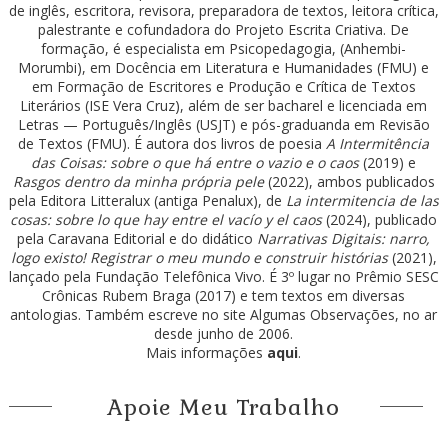
de inglês, escritora, revisora, preparadora de textos, leitora crítica,
palestrante e cofundadora do Projeto Escrita Criativa. De
formação, é especialista em Psicopedagogia, (Anhembi-
Morumbi), em Docência em Literatura e Humanidades (FMU) e
em Formação de Escritores e Produção e Crítica de Textos
Literários (ISE Vera Cruz), além de ser bacharel e licenciada em
Letras — Português/Inglês (USJT) e pós-graduanda em Revisão
de Textos (FMU). É autora dos livros de poesia
A Intermitência
das Coisas: sobre o que há entre o vazio e o caos
(2019) e
Rasgos dentro da minha própria pele
(2022), ambos publicados
pela Editora Litteralux (antiga Penalux), de
La intermitencia de las
cosas: sobre lo que hay entre el vacío y el caos
(2024), publicado
pela Caravana Editorial e do didático
Narrativas Digitais: narro,
logo existo! Registrar o meu mundo e construir histórias
(2021),
lançado pela Fundação Telefônica Vivo. É 3º lugar no Prêmio SESC
Crônicas Rubem Braga (2017) e tem textos em diversas
antologias. Também escreve no site Algumas Observações, no ar
desde junho de 2006.
Mais informações
aqui
.
Apoie Meu Trabalho