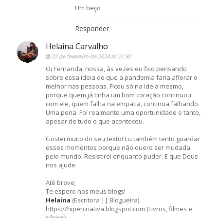
Um beijo
Responder
Helaina Carvalho
22 de fevereiro de 2024 às 21:30
Oi Fernanda, nossa, às vezes eu fico pensando
sobre essa ideia de que a pandemia faria aflorar o
melhor nas pessoas. Ficou só na ideia mesmo,
porque quem já tinha um bom coração continuou
com ele, quem falha na empatia, continua falhando.
Uma pena. Foi realmente uma oportunidade e tanto,
apesar de tudo o que aconteceu.
Gostei muito do seu texto! Eu também tento guardar
esses momentos porque não quero ser mudada
pelo mundo. Resistirei enquanto puder. E que Deus
nos ajude.
Até breve;
Te espero nos meus blogs!
Helaina
(Escritora || Blogueira)
https://hipercriativa.blogspot.com (Livros, filmes e
séries)