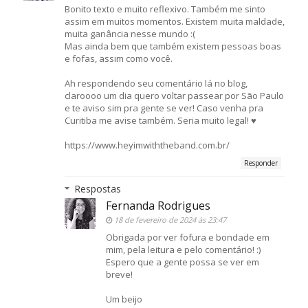
Bonito texto e muito reflexivo. Também me sinto
assim em muitos momentos. Existem muita maldade,
muita ganância nesse mundo :(
Mas ainda bem que também existem pessoas boas
e fofas, assim como você.
Ah respondendo seu comentário lá no blog,
claroooo um dia quero voltar passear por São Paulo
e te aviso sim pra gente se ver! Caso venha pra
Curitiba me avise também. Seria muito legal! ♥
https://www.heyimwiththeband.com.br/
Responder
Respostas
Fernanda Rodrigues
18 de fevereiro de 2024 às 23:47
Obrigada por ver fofura e bondade em
mim, pela leitura e pelo comentário! :)
Espero que a gente possa se ver em
breve!
Um beijo