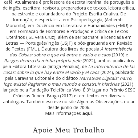
café. Atualmente é professora de escrita literária, de português e
de inglês, escritora, revisora, preparadora de textos, leitora crítica,
palestrante e cofundadora do Projeto Escrita Criativa. De
formação, é especialista em Psicopedagogia, (Anhembi-
Morumbi), em Docência em Literatura e Humanidades (FMU) e
em Formação de Escritores e Produção e Crítica de Textos
Literários (ISE Vera Cruz), além de ser bacharel e licenciada em
Letras — Português/Inglês (USJT) e pós-graduanda em Revisão
de Textos (FMU). É autora dos livros de poesia
A Intermitência
das Coisas: sobre o que há entre o vazio e o caos
(2019) e
Rasgos dentro da minha própria pele
(2022), ambos publicados
pela Editora Litteralux (antiga Penalux), de
La intermitencia de las
cosas: sobre lo que hay entre el vacío y el caos
(2024), publicado
pela Caravana Editorial e do didático
Narrativas Digitais: narro,
logo existo! Registrar o meu mundo e construir histórias
(2021),
lançado pela Fundação Telefônica Vivo. É 3º lugar no Prêmio SESC
Crônicas Rubem Braga (2017) e tem textos em diversas
antologias. Também escreve no site Algumas Observações, no ar
desde junho de 2006.
Mais informações
aqui
.
Apoie Meu Trabalho