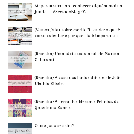
50 perguntas para conhecer alguém mais a
fundo — #SextadoBlog 02
{Vamos falar sobre escrita?} Lauda: o que é,
como calcular e por que ela é importante
{Resenha} Uma ideia toda azul, de Marina
Colasanti
{Resenha} A casa dos budas ditosos, de João
Ubaldo Ribeiro
{Resenha} A Terra dos Meninos Pelados, de
Graciliano Ramos
Como foi o seu dia?