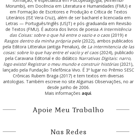
formação, é especialista em Psicopedagogia, (Anhembi-
Morumbi), em Docência em Literatura e Humanidades (FMU) e
em Formação de Escritores e Produção e Crítica de Textos
Literários (ISE Vera Cruz), além de ser bacharel e licenciada em
Letras — Português/Inglês (USJT) e pós-graduanda em Revisão
de Textos (FMU). É autora dos livros de poesia
A Intermitência
das Coisas: sobre o que há entre o vazio e o caos
(2019) e
Rasgos dentro da minha própria pele
(2022), ambos publicados
pela Editora Litteralux (antiga Penalux), de
La intermitencia de las
cosas: sobre lo que hay entre el vacío y el caos
(2024), publicado
pela Caravana Editorial e do didático
Narrativas Digitais: narro,
logo existo! Registrar o meu mundo e construir histórias
(2021),
lançado pela Fundação Telefônica Vivo. É 3º lugar no Prêmio SESC
Crônicas Rubem Braga (2017) e tem textos em diversas
antologias. Também escreve no site Algumas Observações, no ar
desde junho de 2006.
Mais informações
aqui
.
Apoie Meu Trabalho
Nas Redes