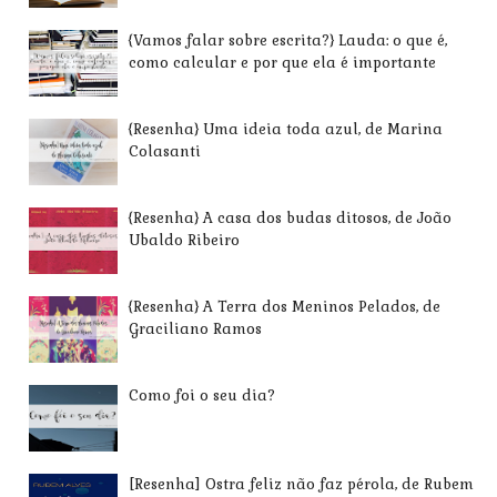
{Vamos falar sobre escrita?} Lauda: o que é,
como calcular e por que ela é importante
{Resenha} Uma ideia toda azul, de Marina
Colasanti
{Resenha} A casa dos budas ditosos, de João
Ubaldo Ribeiro
{Resenha} A Terra dos Meninos Pelados, de
Graciliano Ramos
Como foi o seu dia?
[Resenha] Ostra feliz não faz pérola, de Rubem