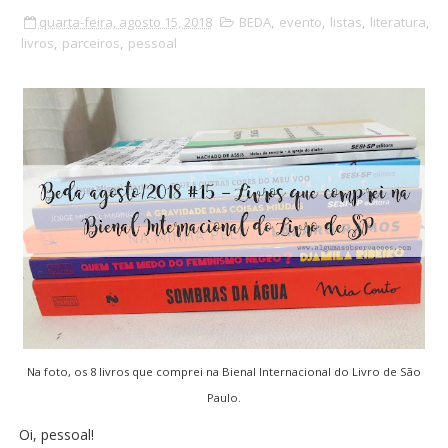
quarta-feira, agosto 15, 2018
BEDA
,
evento
,
listas
,
literatura
,
livros
,
parceiros
,
pessoal
Na foto, os 8 livros que comprei na Bienal Internacional do Livro de São
Paulo.
Oi, pessoal!