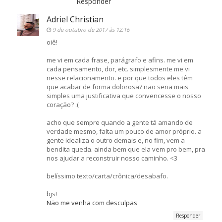
Responder
Adriel Christian
9 de outubro de 2017 às 12:16
oiê!
me vi em cada frase, parágrafo e afins. me vi em
cada pensamento, dor, etc. simplesmente me vi
nesse relacionamento. e por que todos eles têm
que acabar de forma dolorosa? não seria mais
simples uma justificativa que convencesse o nosso
coração? :(
acho que sempre quando a gente tá amando de
verdade mesmo, falta um pouco de amor próprio. a
gente idealiza o outro demais e, no fim, vem a
bendita queda. ainda bem que ela vem pro bem, pra
nos ajudar a reconstruir nosso caminho. <3
belíssimo texto/carta/crônica/desabafo.
bjs!
Não me venha com desculpas
Responder