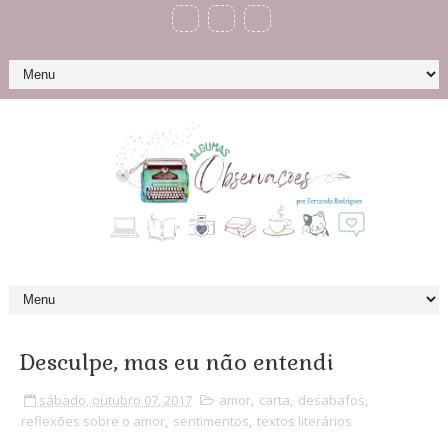
Desculpe, mas eu não entendi
sábado, outubro 07, 2017
amor
,
carta
,
desabafos
,
reflexões sobre o amor
,
sentimentos
,
textos literários