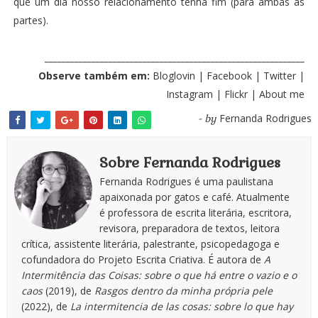
que um dia nosso relacionamento tenha fim (para ambas as
partes).
_____________________________________________________________
Observe também em:
Bloglovin
|
Facebook
|
Twitter
|
Instagram
|
Flickr
|
About me
Fernanda Rodrigues
- by
Sobre Fernanda Rodrigues
Fernanda Rodrigues é uma paulistana
apaixonada por gatos e café. Atualmente
é professora de escrita literária, escritora,
revisora, preparadora de textos, leitora
crítica, assistente literária, palestrante, psicopedagoga e
cofundadora do Projeto Escrita Criativa. É autora de
A
Intermitência das Coisas: sobre o que há entre o vazio e o
caos
(2019), de
Rasgos dentro da minha própria pele
(2022), de
La intermitencia de las cosas: sobre lo que hay