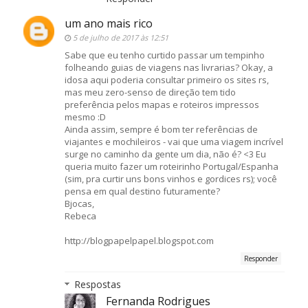
um ano mais rico
5 de julho de 2017 às 12:51
Sabe que eu tenho curtido passar um tempinho
folheando guias de viagens nas livrarias? Okay, a
idosa aqui poderia consultar primeiro os sites rs,
mas meu zero-senso de direção tem tido
preferência pelos mapas e roteiros impressos
mesmo :D
Ainda assim, sempre é bom ter referências de
viajantes e mochileiros - vai que uma viagem incrível
surge no caminho da gente um dia, não é? <3 Eu
queria muito fazer um roteirinho Portugal/Espanha
(sim, pra curtir uns bons vinhos e gordices rs); você
pensa em qual destino futuramente?
Bjocas,
Rebeca
http://blogpapelpapel.blogspot.com
Responder
Respostas
Fernanda Rodrigues