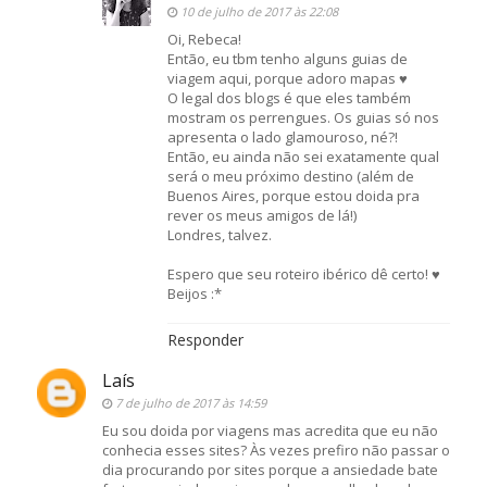
10 de julho de 2017 às 22:08
Oi, Rebeca!
Então, eu tbm tenho alguns guias de
viagem aqui, porque adoro mapas ♥
O legal dos blogs é que eles também
mostram os perrengues. Os guias só nos
apresenta o lado glamouroso, né?!
Então, eu ainda não sei exatamente qual
será o meu próximo destino (além de
Buenos Aires, porque estou doida pra
rever os meus amigos de lá!)
Londres, talvez.
Espero que seu roteiro ibérico dê certo! ♥
Beijos :*
Responder
Laís
7 de julho de 2017 às 14:59
Eu sou doida por viagens mas acredita que eu não
conhecia esses sites? Às vezes prefiro não passar o
dia procurando por sites porque a ansiedade bate