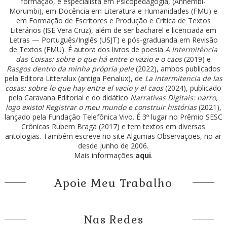
formação, é especialista em Psicopedagogia, (Anhembi-
Morumbi), em Docência em Literatura e Humanidades (FMU) e
em Formação de Escritores e Produção e Crítica de Textos
Literários (ISE Vera Cruz), além de ser bacharel e licenciada em
Letras — Português/Inglês (USJT) e pós-graduanda em Revisão
de Textos (FMU). É autora dos livros de poesia
A Intermitência
das Coisas: sobre o que há entre o vazio e o caos
(2019) e
Rasgos dentro da minha própria pele
(2022), ambos publicados
pela Editora Litteralux (antiga Penalux), de
La intermitencia de las
cosas: sobre lo que hay entre el vacío y el caos
(2024), publicado
pela Caravana Editorial e do didático
Narrativas Digitais: narro,
logo existo! Registrar o meu mundo e construir histórias
(2021),
lançado pela Fundação Telefônica Vivo. É 3º lugar no Prêmio SESC
Crônicas Rubem Braga (2017) e tem textos em diversas
antologias. Também escreve no site Algumas Observações, no ar
desde junho de 2006.
Mais informações
aqui
.
Apoie Meu Trabalho
Nas Redes