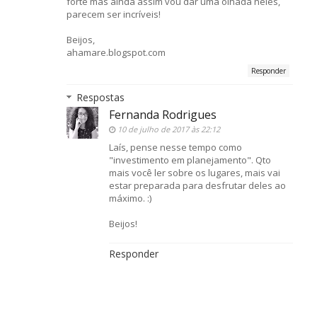
forte mas ainda assim vou dar uma olhada neles,
parecem ser incríveis!
Beijos,
ahamare.blogspot.com
Responder
Respostas
Fernanda Rodrigues
10 de julho de 2017 às 22:12
Laís, pense nesse tempo como
"investimento em planejamento". Qto
mais você ler sobre os lugares, mais vai
estar preparada para desfrutar deles ao
máximo. :)
Beijos!
Responder