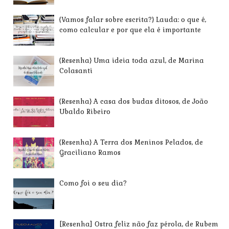
{Vamos falar sobre escrita?} Lauda: o que é,
como calcular e por que ela é importante
{Resenha} Uma ideia toda azul, de Marina
Colasanti
{Resenha} A casa dos budas ditosos, de João
Ubaldo Ribeiro
{Resenha} A Terra dos Meninos Pelados, de
Graciliano Ramos
Como foi o seu dia?
[Resenha] Ostra feliz não faz pérola, de Rubem