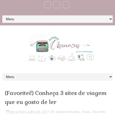
{Favoritei!} Conheça 3 sites de viagem
que eu gosto de ler
terça-feira, julho 04, 2017
aleatoriedades
,
dicas
,
favoritei
,