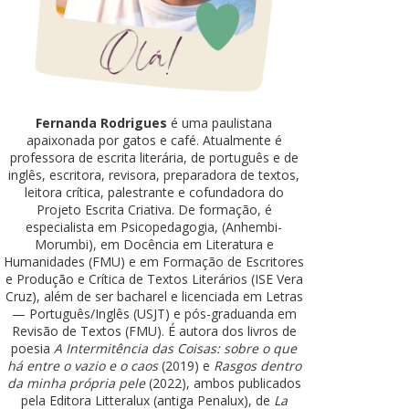
Fernanda Rodrigues
é uma paulistana
apaixonada por gatos e café. Atualmente é
professora de escrita literária, de português e de
inglês, escritora, revisora, preparadora de textos,
leitora crítica, palestrante e cofundadora do
Projeto Escrita Criativa. De formação, é
especialista em Psicopedagogia, (Anhembi-
Morumbi), em Docência em Literatura e
Humanidades (FMU) e em Formação de Escritores
e Produção e Crítica de Textos Literários (ISE Vera
Cruz), além de ser bacharel e licenciada em Letras
— Português/Inglês (USJT) e pós-graduanda em
Revisão de Textos (FMU). É autora dos livros de
poesia
A Intermitência das Coisas: sobre o que
há entre o vazio e o caos
(2019) e
Rasgos dentro
da minha própria pele
(2022), ambos publicados
pela Editora Litteralux (antiga Penalux), de
La