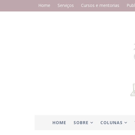
Home
Serviços
Cursos e mentorias
Publ
HOME
SOBRE
COLUNAS