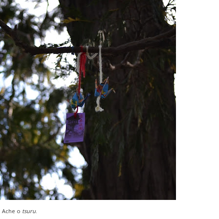
Ache o
tsuru
.