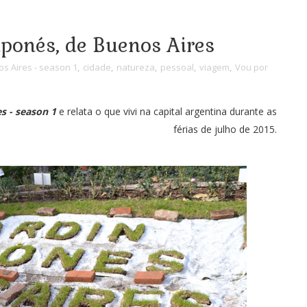
Japonés, de Buenos Aires
s Aires - season 1
,
cidade
,
natureza
,
pessoal
,
viagem
,
Vou por
s - season 1
e relata o que vivi na capital argentina durante as
férias de julho de 2015.