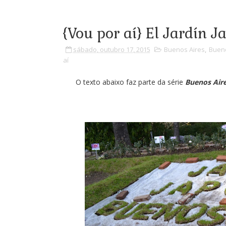
{Vou por aí} El Jardín 
sábado, outubro 17, 2015
Buenos Aires
,
Bueno
aí
O texto abaixo faz parte da série
Buenos Aire