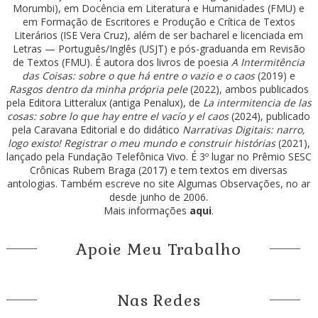
Morumbi), em Docência em Literatura e Humanidades (FMU) e
em Formação de Escritores e Produção e Crítica de Textos
Literários (ISE Vera Cruz), além de ser bacharel e licenciada em
Letras — Português/Inglês (USJT) e pós-graduanda em Revisão
de Textos (FMU). É autora dos livros de poesia
A Intermitência
das Coisas: sobre o que há entre o vazio e o caos
(2019) e
Rasgos dentro da minha própria pele
(2022), ambos publicados
pela Editora Litteralux (antiga Penalux), de
La intermitencia de las
cosas: sobre lo que hay entre el vacío y el caos
(2024), publicado
pela Caravana Editorial e do didático
Narrativas Digitais: narro,
logo existo! Registrar o meu mundo e construir histórias
(2021),
lançado pela Fundação Telefônica Vivo. É 3º lugar no Prêmio SESC
Crônicas Rubem Braga (2017) e tem textos em diversas
antologias. Também escreve no site Algumas Observações, no ar
desde junho de 2006.
Mais informações
aqui
.
Apoie Meu Trabalho
Nas Redes