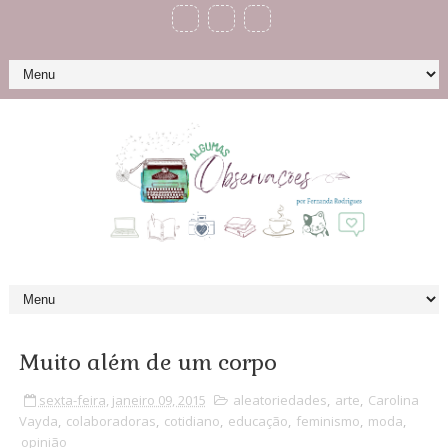
Muito além de um corpo
sexta-feira, janeiro 09, 2015
aleatoriedades
,
arte
,
Carolina
Vayda
,
colaboradoras
,
cotidiano
,
educação
,
feminismo
,
moda
,
opinião