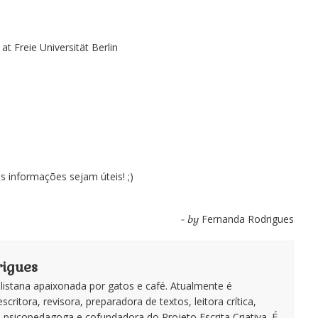
at Freie Universität Berlin
 informações sejam úteis! ;)
Fernanda Rodrigues
- by
igues
istana apaixonada por gatos e café. Atualmente é
escritora, revisora, preparadora de textos, leitora crítica,
te, psicopedagoga e cofundadora do Projeto Escrita Criativa. É