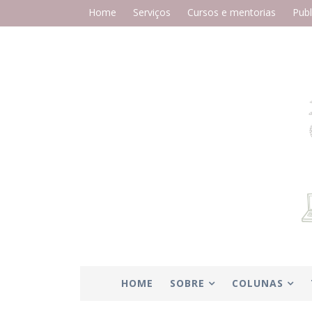
Home
Serviços
Cursos e mentorias
Publ
HOME
SOBRE
COLUNAS