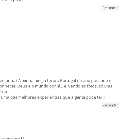
Responder
lemanha? A minha amiga foi pra Portugal no ano passado e
onheceu Deus e o mundo por lá... e, vendo as fotos, só uma
 rsrs
e uma das melhores experiências que a gente pode ter :)
Responder
oram para lá!