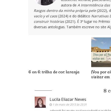
autora de
A Intermitência das 
Rasgos dentro da minha própria pele
(2022), 
vacío y el caos
(2024) e do didático
Narrativas D
construir histórias
(2021). É 3º lugar no Prêmi
diversas antologias. Também escreve no site A
6 on 6: trilha de cor: laranja
{Vou por a
visitar em
8 
Lucila Eliazar Neves
1 de maio de 2013 às 23:31
adorei!! foi muito esclarecedor!!! parabé