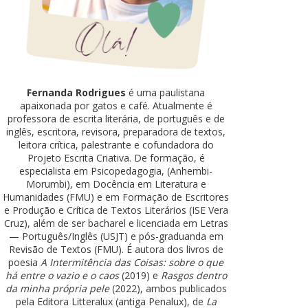
Fernanda Rodrigues
é uma paulistana
apaixonada por gatos e café. Atualmente é
professora de escrita literária, de português e de
inglês, escritora, revisora, preparadora de textos,
leitora crítica, palestrante e cofundadora do
Projeto Escrita Criativa. De formação, é
especialista em Psicopedagogia, (Anhembi-
Morumbi), em Docência em Literatura e
Humanidades (FMU) e em Formação de Escritores
e Produção e Crítica de Textos Literários (ISE Vera
Cruz), além de ser bacharel e licenciada em Letras
— Português/Inglês (USJT) e pós-graduanda em
Revisão de Textos (FMU). É autora dos livros de
poesia
A Intermitência das Coisas: sobre o que
há entre o vazio e o caos
(2019) e
Rasgos dentro
da minha própria pele
(2022), ambos publicados
pela Editora Litteralux (antiga Penalux), de
La