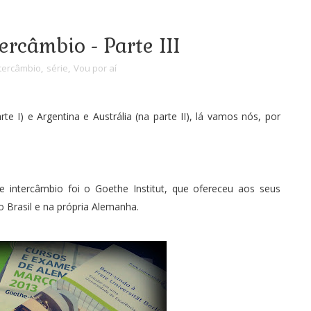
ercâmbio - Parte III
tercâmbio
,
série
,
Vou por aí
rte I
) e Argentina e Austrália (na
parte II
), lá vamos nós, por
e intercâmbio foi o
Goethe Institut
, que ofereceu aos seus
 Brasil e na própria Alemanha.