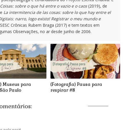
Coisas: sobre o que há entre o vazio e o caos
(2019), de
de
La intermitencia de las cosas: sobre lo que hay entre el
igitais: narro, logo existo! Registrar o meu mundo e
o SESC Crônicas Rubem Braga (2017) e tem textos em
lgumas Observações, no ar desde junho de 2006.
í} Museus para
{Fotografia} Pausa para
 São Paulo
respirar #8
comentários:
ns pelo post!