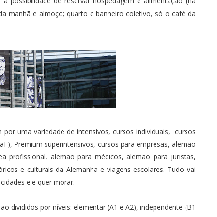
há a possibilidade de reservar hospedagem e alimentação (há
da manhã e almoço; quarto e banheiro coletivo, só o café da
por uma variedade de intensivos, cursos individuais, cursos
DaF), Premium superintensivos, cursos para empresas, alemão
a profissional, alemão para médicos, alemão para juristas,
icos e culturais da Alemanha e viagens escolares. Tudo vai
cidades ele quer morar.
ão divididos por níveis: elementar (A1 e A2), independente (B1