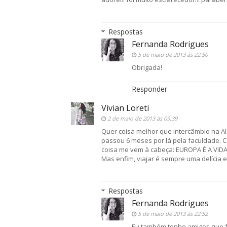
Respostas
Fernanda Rodrigues
5 de maio de 2013 às 22:50
Obrigada!
Responder
Vivian Loreti
2 de maio de 2013 às 09:39
Quer coisa melhor que intercâmbio na A
passou 6 meses por lá pela faculdade. C
coisa me vem à cabeça: EUROPA É A VIDA!
Mas enfim, viajar é sempre uma delícia 
Respostas
Fernanda Rodrigues
5 de maio de 2013 às 22:52
Eu também tenho amigos que f