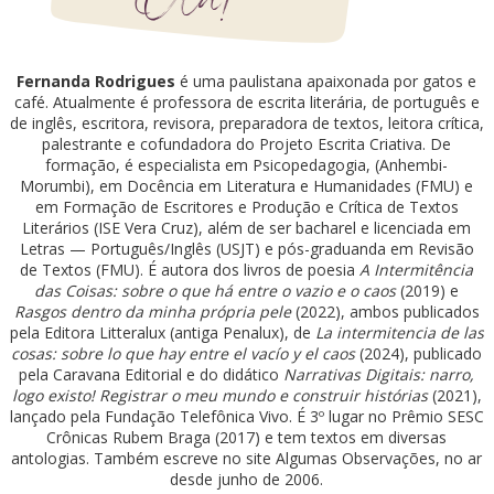
Fernanda Rodrigues
é uma paulistana apaixonada por gatos e
café. Atualmente é professora de escrita literária, de português e
de inglês, escritora, revisora, preparadora de textos, leitora crítica,
palestrante e cofundadora do Projeto Escrita Criativa. De
formação, é especialista em Psicopedagogia, (Anhembi-
Morumbi), em Docência em Literatura e Humanidades (FMU) e
em Formação de Escritores e Produção e Crítica de Textos
Literários (ISE Vera Cruz), além de ser bacharel e licenciada em
Letras — Português/Inglês (USJT) e pós-graduanda em Revisão
de Textos (FMU). É autora dos livros de poesia
A Intermitência
das Coisas: sobre o que há entre o vazio e o caos
(2019) e
Rasgos dentro da minha própria pele
(2022), ambos publicados
pela Editora Litteralux (antiga Penalux), de
La intermitencia de las
cosas: sobre lo que hay entre el vacío y el caos
(2024), publicado
pela Caravana Editorial e do didático
Narrativas Digitais: narro,
logo existo! Registrar o meu mundo e construir histórias
(2021),
lançado pela Fundação Telefônica Vivo. É 3º lugar no Prêmio SESC
Crônicas Rubem Braga (2017) e tem textos em diversas
antologias. Também escreve no site Algumas Observações, no ar
desde junho de 2006.