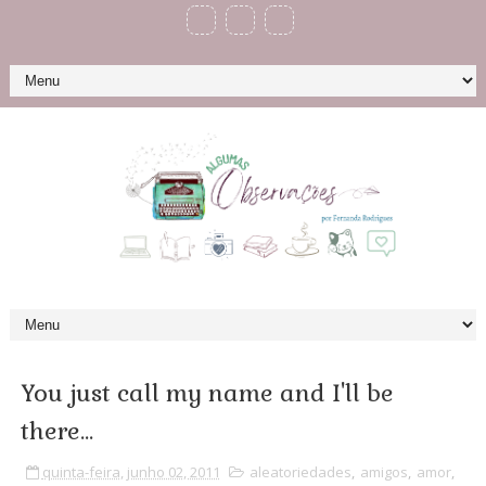
You just call my name and I'll be
there...
quinta-feira, junho 02, 2011
aleatoriedades
,
amigos
,
amor
,