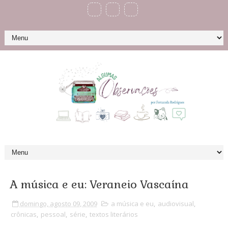
A música e eu: Veraneio Vascaína
domingo, agosto 09, 2009
a música e eu
,
audiovisual
,
crônicas
,
pessoal
,
série
,
textos literários