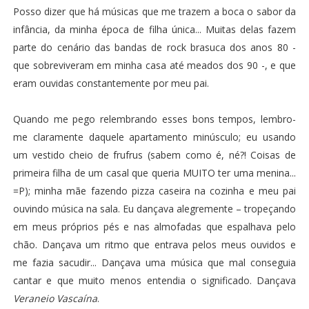
Posso dizer que há músicas que me trazem a boca o sabor da
infância, da minha época de filha única... Muitas delas fazem
parte do cenário das bandas de rock brasuca dos anos 80 -
que sobreviveram em minha casa até meados dos 90 -, e que
eram ouvidas constantemente por meu pai.
Quando me pego relembrando esses bons tempos, lembro-
me claramente daquele apartamento minúsculo; eu usando
um vestido cheio de frufrus (sabem como é, né?! Coisas de
primeira filha de um casal que queria MUITO ter uma menina...
=P); minha mãe fazendo pizza caseira na cozinha e meu pai
ouvindo música na sala. Eu dançava alegremente – tropeçando
em meus próprios pés e nas almofadas que espalhava pelo
chão. Dançava um ritmo que entrava pelos meus ouvidos e
me fazia sacudir... Dançava uma música que mal conseguia
cantar e que muito menos entendia o significado. Dançava
Veraneio Vascaína
.