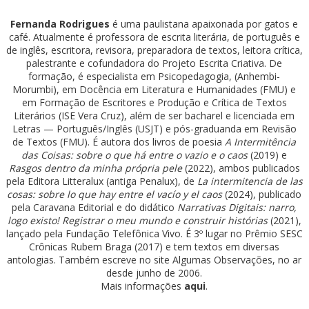
Fernanda Rodrigues
é uma paulistana apaixonada por gatos e
café. Atualmente é professora de escrita literária, de português e
de inglês, escritora, revisora, preparadora de textos, leitora crítica,
palestrante e cofundadora do Projeto Escrita Criativa. De
formação, é especialista em Psicopedagogia, (Anhembi-
Morumbi), em Docência em Literatura e Humanidades (FMU) e
em Formação de Escritores e Produção e Crítica de Textos
Literários (ISE Vera Cruz), além de ser bacharel e licenciada em
Letras — Português/Inglês (USJT) e pós-graduanda em Revisão
de Textos (FMU). É autora dos livros de poesia
A Intermitência
das Coisas: sobre o que há entre o vazio e o caos
(2019) e
Rasgos dentro da minha própria pele
(2022), ambos publicados
pela Editora Litteralux (antiga Penalux), de
La intermitencia de las
cosas: sobre lo que hay entre el vacío y el caos
(2024), publicado
pela Caravana Editorial e do didático
Narrativas Digitais: narro,
logo existo! Registrar o meu mundo e construir histórias
(2021),
lançado pela Fundação Telefônica Vivo. É 3º lugar no Prêmio SESC
Crônicas Rubem Braga (2017) e tem textos em diversas
antologias. Também escreve no site Algumas Observações, no ar
desde junho de 2006.
Mais informações
aqui
.