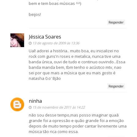
bem e tem boas músicas ^^)
beijos!
Responder
Jéssica Soares
13 de agosto de 2009 às 13:36
Ual! adorei a história.. muito boa, eu inicializei no
rock com guns'n roses e metalica, nunca tive uma
banda única, ouvi de tudo e continuo ouvindo...Essa
banda manda bem, tbm tenho o acústico mtv, nao
sei por que mais a música que eu mais gosto é
natasha 0.o' Bjão
Responder
ninha
15 de novembro de 2011 às 14:22
não sou desse tempo,mas posso imaginar quaã
grande foi a opressão e quão grande foi a emoção
depois de muito tempo poder cantar livremente uma
música tão rica como essa.