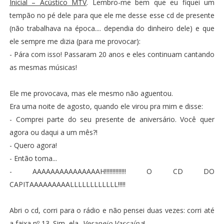
Inicial – Acústico MTV
. Lembro-me bem que eu fiquei um
tempão no pé dele para que ele me desse esse cd de presente
(não trabalhava na época.... dependia do dinheiro dele) e que
ele sempre me dizia (para me provocar):
- Pára com isso! Passaram 20 anos e eles continuam cantando
as mesmas músicas!
Ele me provocava, mas ele mesmo não aguentou.
Era uma noite de agosto, quando ele virou pra mim e disse:
- Comprei parte do seu presente de aniversário. Você quer
agora ou daqui a um mês?!
- Quero agora!
- Então toma...
- AAAAAAAAAAAAAAAH!!!!!!!!!!!!!! O CD DO
CAPITAAAAAAAAALLLLLLLLLLLL!!!!!
Abri o cd, corri para o rádio e não pensei duas vezes: corri até
a faixa nº 13. Sim, ela,
Veraneio Vascaína
!