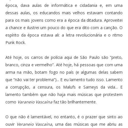
época, dava aulas de informática e cidadania e, em uma
dessas aulas, os educandos mais velhos estavam contando
para os mais jovens como era a época da ditadura. Aproveitei
a chance e ilustrei um pouco do que era dito com a canção. O
espírito da época estava ali: a letra revolucionária e o ritmo
Punk Rock.
Até hoje, os carros de polícia aqui de São Paulo são “preto,
branco, cinza e vermelho”. Até hoje, há pessoas que com uma
arma na mão, botam fogo no país (e algumas delas sabem
que “não vai ter problema”)... E eu lamento tudo isso. Lamento
a corrupção, a censura, os Malufs e Sarneys da vida... E
lamento também que não haja mais músicas que protestem
como
Varaneio Vascaína
faz tão brilhantemente.
O que não é lamentável, no entanto, é o prazer que sinto ao
ouvir
Veraneio Vascaína
, uma das músicas que me abriu as