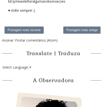
bit.ly/newsletteralgumasobservacoes
♥ Volte sempre! ;)
Postagem mais recente
Postagem mais antiga
Assinar:
Postar comentários (Atom)
Translate | Traduza
Select Language
▼
A Observadora