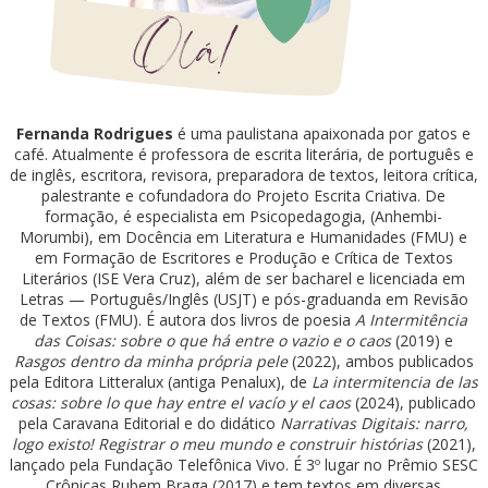
Fernanda Rodrigues
é uma paulistana apaixonada por gatos e
café. Atualmente é professora de escrita literária, de português e
de inglês, escritora, revisora, preparadora de textos, leitora crítica,
palestrante e cofundadora do Projeto Escrita Criativa. De
formação, é especialista em Psicopedagogia, (Anhembi-
Morumbi), em Docência em Literatura e Humanidades (FMU) e
em Formação de Escritores e Produção e Crítica de Textos
Literários (ISE Vera Cruz), além de ser bacharel e licenciada em
Letras — Português/Inglês (USJT) e pós-graduanda em Revisão
de Textos (FMU). É autora dos livros de poesia
A Intermitência
das Coisas: sobre o que há entre o vazio e o caos
(2019) e
Rasgos dentro da minha própria pele
(2022), ambos publicados
pela Editora Litteralux (antiga Penalux), de
La intermitencia de las
cosas: sobre lo que hay entre el vacío y el caos
(2024), publicado
pela Caravana Editorial e do didático
Narrativas Digitais: narro,
logo existo! Registrar o meu mundo e construir histórias
(2021),
lançado pela Fundação Telefônica Vivo. É 3º lugar no Prêmio SESC
Crônicas Rubem Braga (2017) e tem textos em diversas