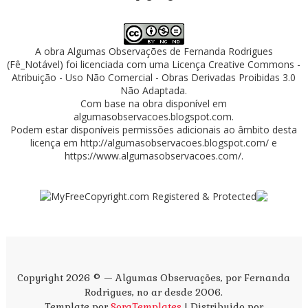
A obra
Algumas Observações
de
Fernanda Rodrigues
(Fê_Notável)
foi licenciada com uma Licença
Creative Commons -
Atribuição - Uso Não Comercial - Obras Derivadas Proibidas 3.0
Não Adaptada
.
Com base na obra disponível em
algumasobservacoes.blogspot.com
.
Podem estar disponíveis permissões adicionais ao âmbito desta
licença em
http://algumasobservacoes.blogspot.com/
e
https://www.algumasobservacoes.com/
.
Copyright 2026 © — Algumas Observações, por Fernanda
Rodrigues, no ar desde 2006.
Template por
SoraTemplates
| Distribuido por