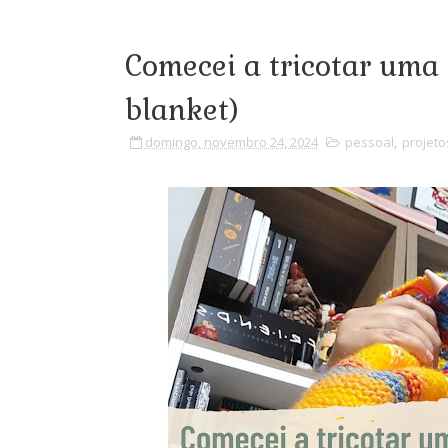
Comecei a tricotar uma
blanket)
domingo, novembro 24, 2024
pessoal
,
projeto