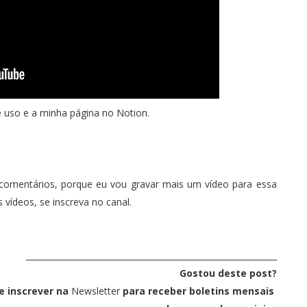
e uso e a minha página no Notion.
 comentários, porque eu vou gravar mais um vídeo para essa
s vídeos,
se inscreva no canal
.
_____________________________________________________________
Gostou deste post?
e inscrever na
Newsletter
para receber boletins mensais