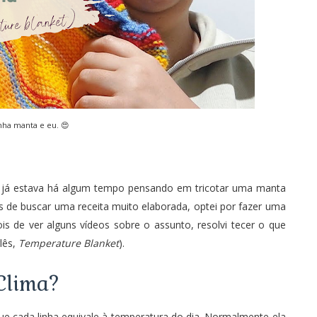
nha manta e eu. 😍
u já estava há algum tempo pensando em tricotar uma manta
s de buscar uma receita muito elaborada, optei por fazer uma
s de ver alguns vídeos sobre o assunto, resolvi tecer o que
lês,
Temperature Blanket
).
Clima?
e cada linha equivale à temperatura do dia. Normalmente ela