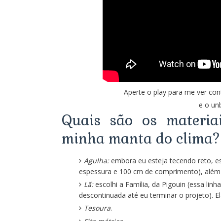
Aperte o play para me ver co
e o un
Quais são os materia
minha manta do clima?
Agulha:
embora eu esteja tecendo reto, es
espessura e 100 cm de comprimento), além
Lã:
escolhi a Família, da Pigouin (essa linh
descontinuada até eu terminar o projeto). E
Tesoura
.