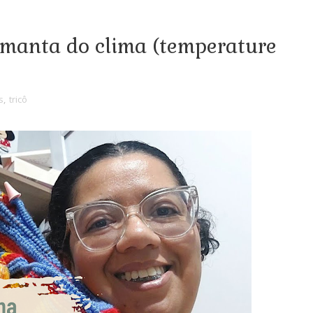
 manta do clima (temperature
s
,
tricô