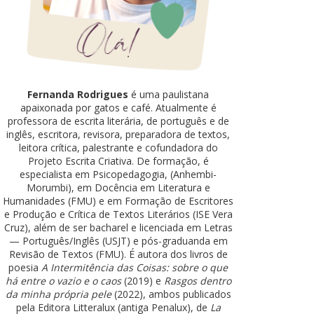
Fernanda Rodrigues
é uma paulistana
apaixonada por gatos e café. Atualmente é
professora de escrita literária, de português e de
inglês, escritora, revisora, preparadora de textos,
leitora crítica, palestrante e cofundadora do
Projeto Escrita Criativa. De formação, é
especialista em Psicopedagogia, (Anhembi-
Morumbi), em Docência em Literatura e
Humanidades (FMU) e em Formação de Escritores
e Produção e Crítica de Textos Literários (ISE Vera
Cruz), além de ser bacharel e licenciada em Letras
— Português/Inglês (USJT) e pós-graduanda em
Revisão de Textos (FMU). É autora dos livros de
poesia
A Intermitência das Coisas: sobre o que
há entre o vazio e o caos
(2019) e
Rasgos dentro
da minha própria pele
(2022), ambos publicados
pela Editora Litteralux (antiga Penalux), de
La