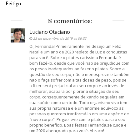
Feitiço
8 comentários:
Luciano Otaciano
23 de dezembro de 2019 às 06:32
Oi, Fernanda! Primeiramente lhe desejo um Feliz
Natal e um ano de 2020 repleto de Luz e conquistas
para você. Sobre o pilates caríssima Fernanda é
bom fazê-lo, desde que você não se prejudique com
os pesos inadequados ao fazer o pilates. Sobre a
questão de seu corpo, não o menospreze e também
não o faça sofrer com altas doses de peso, pois se
o fizer será prejudicial ao seu corpo e ao invés de
melhorar, acabará por piorar a situação de seu
corpo, consequentemente deixando sequelas em
sua saúde como um todo. Todo organismo vivo tem
sua própria natureza e é um enorme equívoco as
pessoas quererem tranformá-lo em uma espécie de
"novo corpo". Pegue leve com o pilates para o seu
próprio benefício. Boas festas Fernanda,se cuida e
um 2020 abençoado para você. Abraço!