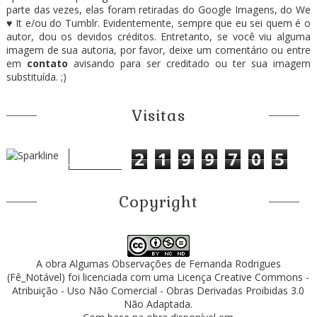
parte das vezes, elas foram retiradas do Google Imagens, do We
♥ It e/ou do Tumblr. Evidentemente, sempre que eu sei quem é o
autor, dou os devidos créditos. Entretanto, se você viu alguma
imagem de sua autoria, por favor, deixe um comentário ou entre
em
contato
avisando para ser creditado ou ter sua imagem
substituída. ;)
Visitas
2
1
9
9
7
0
5
Copyright
A obra
Algumas Observações
de
Fernanda Rodrigues
(Fê_Notável)
foi licenciada com uma Licença
Creative Commons -
Atribuição - Uso Não Comercial - Obras Derivadas Proibidas 3.0
Não Adaptada
.