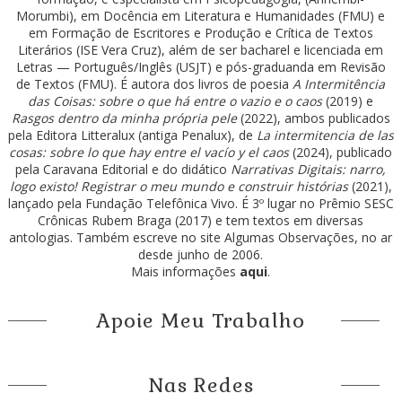
Morumbi), em Docência em Literatura e Humanidades (FMU) e
em Formação de Escritores e Produção e Crítica de Textos
Literários (ISE Vera Cruz), além de ser bacharel e licenciada em
Letras — Português/Inglês (USJT) e pós-graduanda em Revisão
de Textos (FMU). É autora dos livros de poesia
A Intermitência
das Coisas: sobre o que há entre o vazio e o caos
(2019) e
Rasgos dentro da minha própria pele
(2022), ambos publicados
pela Editora Litteralux (antiga Penalux), de
La intermitencia de las
cosas: sobre lo que hay entre el vacío y el caos
(2024), publicado
pela Caravana Editorial e do didático
Narrativas Digitais: narro,
logo existo! Registrar o meu mundo e construir histórias
(2021),
lançado pela Fundação Telefônica Vivo. É 3º lugar no Prêmio SESC
Crônicas Rubem Braga (2017) e tem textos em diversas
antologias. Também escreve no site Algumas Observações, no ar
desde junho de 2006.
Mais informações
aqui
.
Apoie Meu Trabalho
Nas Redes