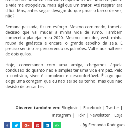
a vida me atropelava, mais ágil que um trator. Até respirar era
difícil. Mas, antes seguir devagar do que parar o barco de vez,
não?
Semana passada, fiz um esforço. Mesmo com medo, tomei a
decisão que vai mudar a minha vida de rumo. Também
comecei a planejar meu 2020. Mesmo com dor, vesti minha
roupa de ginástica e encarei o grande espelho da sala. É
preciso sentir o ar percorrendo os pulmões. Voltei aos halteres
de dois quilos.
Hoje, conversando com uma amiga, chegamos àquela
conclusão do quanto não é simples ter uma vida em paz. Pelo
o contrário, viver é complexo e desconfortável. É algo que
exige uma coragem que eu não sei se eu tenho, mas que não
desisto de tentar ter.
_____________________________________________________________
Observe também em:
Bloglovin
|
Facebook
|
Twitter
|
Instagram
|
Flickr
|
Newsletter
|
Loja
Fernanda Rodrigues
- by