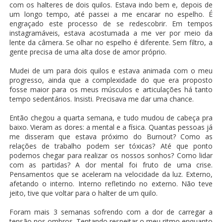
com os halteres de dois quilos. Estava indo bem e, depois de
um longo tempo, até passei a me encarar no espelho. É
engraçado este processo de se redescobrir. Em tempos
instagramáveis, estava acostumada a me ver por meio da
lente da câmera. Se olhar no espelho é diferente. Sem filtro, a
gente precisa de uma alta dose de amor próprio.
Mudei de um para dois quilos e estava animada com o meu
progresso, ainda que a complexidade do que era proposto
fosse maior para os meus músculos e articulações há tanto
tempo sedentários. Insisti. Precisava me dar uma chance.
Então chegou a quarta semana, e tudo mudou de cabeça pra
baixo. Vieram as dores: a mental e a física. Quantas pessoas já
me disseram que estava próximo do Burnout? Como as
relações de trabalho podem ser tóxicas? Até que ponto
podemos chegar para realizar os nossos sonhos? Como lidar
com as partidas? A dor mental foi fruto de uma crise.
Pensamentos que se aceleram na velocidade da luz. Externo,
afetando o interno. Interno refletindo no externo. Não teve
jeito, tive que voltar para o halter de um quilo.
Foram mais 3 semanas sofrendo com a dor de carregar a
tensão nos ombros. Tentando respeitar o meu ritmo enquanto