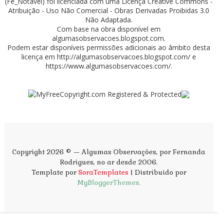
(Fê_Notável)
foi licenciada com uma Licença
Creative Commons -
Atribuição - Uso Não Comercial - Obras Derivadas Proibidas 3.0
Não Adaptada
.
Com base na obra disponível em
algumasobservacoes.blogspot.com
.
Podem estar disponíveis permissões adicionais ao âmbito desta
licença em
http://algumasobservacoes.blogspot.com/
e
https://www.algumasobservacoes.com/
.
Copyright 2026 © — Algumas Observações, por Fernanda
Rodrigues, no ar desde 2006.
Template por
SoraTemplates
| Distribuido por
MyBloggerThemes.