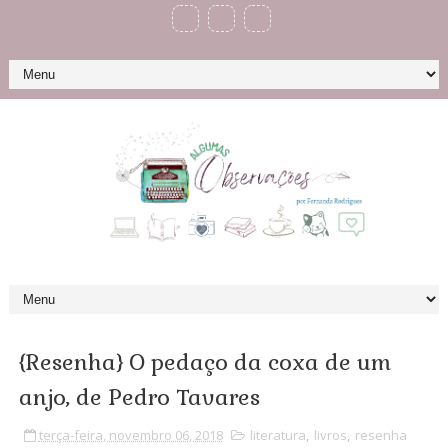
{Resenha} O pedaço da coxa de um
anjo, de Pedro Tavares
terça-feira, novembro 06, 2018
literatura
,
livros
,
resenha