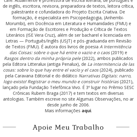
café. Atualmente é professora de escrita literária, de português e
de inglês, escritora, revisora, preparadora de textos, leitora crítica,
palestrante e cofundadora do Projeto Escrita Criativa. De
formação, é especialista em Psicopedagogia, (Anhembi-
Morumbi), em Docência em Literatura e Humanidades (FMU) e
em Formação de Escritores e Produção e Crítica de Textos
Literários (ISE Vera Cruz), além de ser bacharel e licenciada em
Letras — Português/Inglês (USJT) e pós-graduanda em Revisão
de Textos (FMU). É autora dos livros de poesia
A Intermitência
das Coisas: sobre o que há entre o vazio e o caos
(2019) e
Rasgos dentro da minha própria pele
(2022), ambos publicados
pela Editora Litteralux (antiga Penalux), de
La intermitencia de las
cosas: sobre lo que hay entre el vacío y el caos
(2024), publicado
pela Caravana Editorial e do didático
Narrativas Digitais: narro,
logo existo! Registrar o meu mundo e construir histórias
(2021),
lançado pela Fundação Telefônica Vivo. É 3º lugar no Prêmio SESC
Crônicas Rubem Braga (2017) e tem textos em diversas
antologias. Também escreve no site Algumas Observações, no ar
desde junho de 2006.
Mais informações
aqui
.
Apoie Meu Trabalho