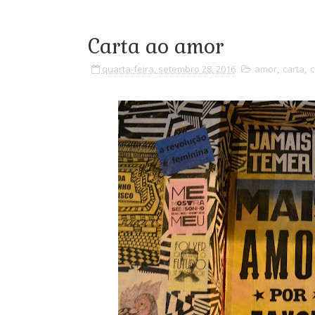
Carta ao amor
quarta-feira, setembro 28, 2016
amor
,
carta
,
c