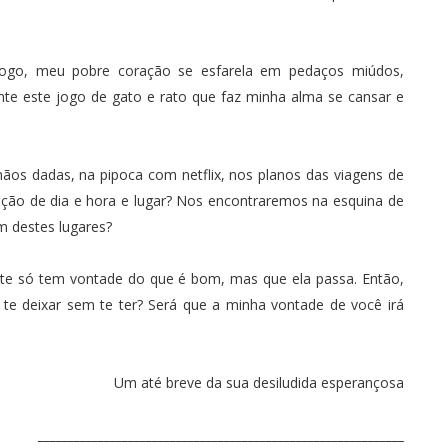
ogo, meu pobre coração se esfarela em pedaços miúdos,
nte este jogo de gato e rato que faz minha alma se cansar e
ãos dadas, na pipoca com netflix, nos planos das viagens de
oção de dia e hora e lugar? Nos encontraremos na esquina de
m destes lugares?
te só tem vontade do que é bom, mas que ela passa. Então,
e te deixar sem te ter? Será que a minha vontade de você irá
Um até breve da sua desiludida esperançosa
_____________________________________________________________