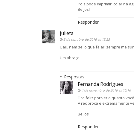
Pois pode imprimir, colar na a
Beijos!
Responder
julieta
3 de outubro de 2016 às 13:25
Uau, nem sei o que falar, sempre me sur
Um abraço.
Respostas
Fernanda Rodrigues
4 de novembro de 2016 às 15:16
Fico feliz por ver o quanto vo
A recíproca é extremamente ve
Beijos
Responder