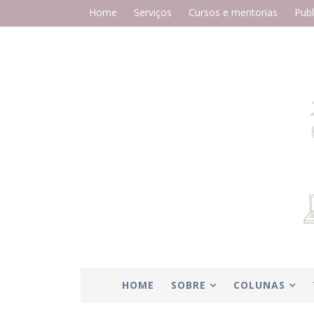
Home
Serviços
Cursos e mentorias
Publ
HOME
SOBRE
COLUNAS