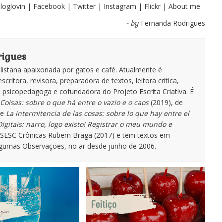
loglovin
|
Facebook
|
Twitter
|
Instagram
|
Flickr
|
About me
Fernanda Rodrigues
- by
igues
istana apaixonada por gatos e café. Atualmente é
escritora, revisora, preparadora de textos, leitora crítica,
te, psicopedagoga e cofundadora do Projeto Escrita Criativa. É
Coisas: sobre o que há entre o vazio e o caos
(2019), de
de
La intermitencia de las cosas: sobre lo que hay entre el
igitais: narro, logo existo! Registrar o meu mundo e
o SESC Crônicas Rubem Braga (2017) e tem textos em
lgumas Observações, no ar desde junho de 2006.