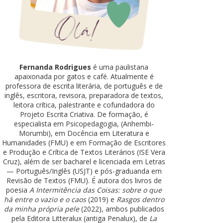
Fernanda Rodrigues
é uma paulistana
apaixonada por gatos e café. Atualmente é
professora de escrita literária, de português e de
inglês, escritora, revisora, preparadora de textos,
leitora crítica, palestrante e cofundadora do
Projeto Escrita Criativa. De formação, é
especialista em Psicopedagogia, (Anhembi-
Morumbi), em Docência em Literatura e
Humanidades (FMU) e em Formação de Escritores
e Produção e Crítica de Textos Literários (ISE Vera
Cruz), além de ser bacharel e licenciada em Letras
— Português/Inglês (USJT) e pós-graduanda em
Revisão de Textos (FMU). É autora dos livros de
poesia
A Intermitência das Coisas: sobre o que
há entre o vazio e o caos
(2019) e
Rasgos dentro
da minha própria pele
(2022), ambos publicados
pela Editora Litteralux (antiga Penalux), de
La