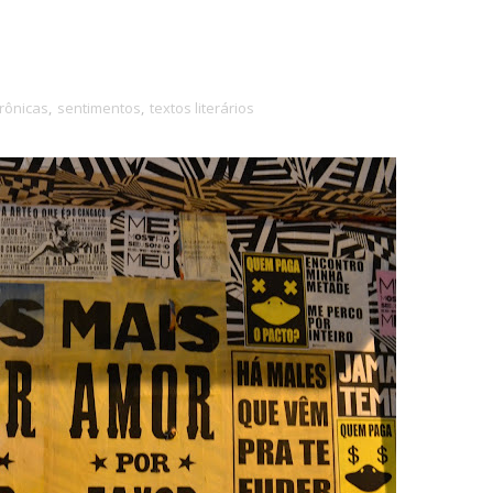
rônicas
,
sentimentos
,
textos literários