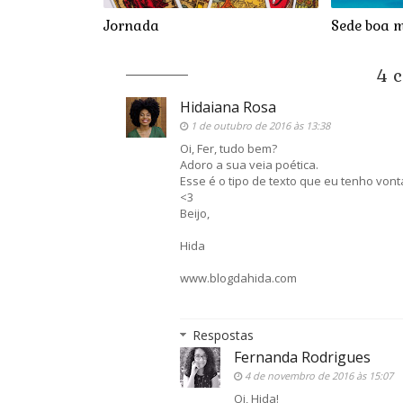
Jornada
Sede boa 
4 c
Hidaiana Rosa
1 de outubro de 2016 às 13:38
Oi, Fer, tudo bem?
Adoro a sua veia poética.
Esse é o tipo de texto que eu tenho vont
<3
Beijo,
Hida
www.blogdahida.com
Respostas
Fernanda Rodrigues
4 de novembro de 2016 às 15:07
Oi, Hida!