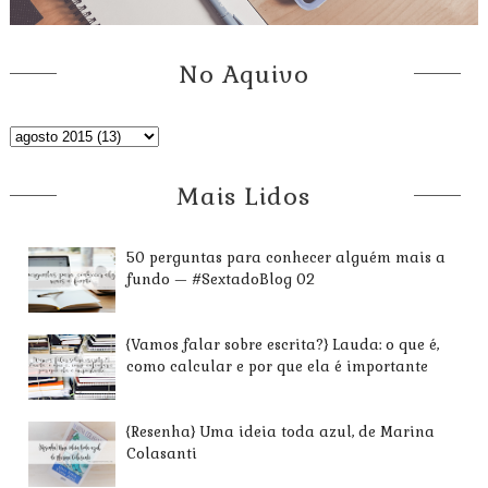
No Aquivo
Mais Lidos
50 perguntas para conhecer alguém mais a
fundo — #SextadoBlog 02
{Vamos falar sobre escrita?} Lauda: o que é,
como calcular e por que ela é importante
{Resenha} Uma ideia toda azul, de Marina
Colasanti