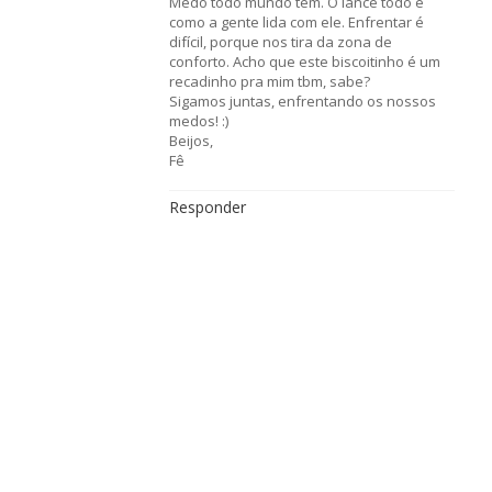
Medo todo mundo tem. O lance todo é
como a gente lida com ele. Enfrentar é
difícil, porque nos tira da zona de
conforto. Acho que este biscoitinho é um
recadinho pra mim tbm, sabe?
Sigamos juntas, enfrentando os nossos
medos! :)
Beijos,
Fê
Responder