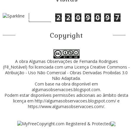
2
2
0
9
0
9
7
Copyright
A obra
Algumas Observações
de
Fernanda Rodrigues
(Fê_Notável)
foi licenciada com uma Licença
Creative Commons -
Atribuição - Uso Não Comercial - Obras Derivadas Proibidas 3.0
Não Adaptada
.
Com base na obra disponível em
algumasobservacoes.blogspot.com
.
Podem estar disponíveis permissões adicionais ao âmbito desta
licença em
http://algumasobservacoes.blogspot.com/
e
https://www.algumasobservacoes.com/
.