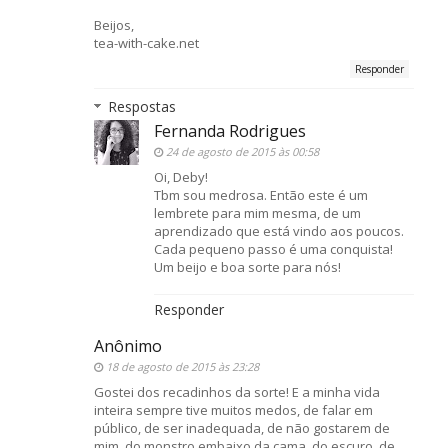
Beijos,
tea-with-cake.net
Responder
Respostas
Fernanda Rodrigues
24 de agosto de 2015 às 00:58
Oi, Deby!
Tbm sou medrosa. Então este é um
lembrete para mim mesma, de um
aprendizado que está vindo aos poucos.
Cada pequeno passo é uma conquista!
Um beijo e boa sorte para nós!
Responder
Anônimo
18 de agosto de 2015 às 23:28
Gostei dos recadinhos da sorte! E a minha vida
inteira sempre tive muitos medos, de falar em
público, de ser inadequada, de não gostarem de
mim, do monstro embaixo da cama, do escuro, de