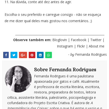
11. Na dúvida, conte até dez antes de agir.
Escolha o seu preferido e carregue consigo - não se esqueça
de me dizer qual deles mais gostou nos comentários. ;)
_____________________________________________________________
Observe também em:
Bloglovin
|
Facebook
|
Twitter
|
Instagram
|
Flickr
|
About me
Fernanda Rodrigues
- by
Sobre Fernanda Rodrigues
Fernanda Rodrigues é uma paulistana
apaixonada por gatos e café. Atualmente
é professora de escrita literária, escritora,
revisora, preparadora de textos, leitora
crítica, assistente literária, palestrante, psicopedagoga e
cofundadora do Projeto Escrita Criativa. É autora de
A
Intermitência das Coisas: sobre o que há entre o vazio e o