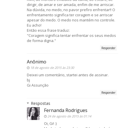
dirigir, de amar e ser amada, enfim de me arriscar.
Na dúvida, no medo, no pavor prefiro enfrentar!! O
enfrentamento significa ter coragem e se arriscar
apesar do medo. O medo nos mantém no controle.
Eu acho!
Então essa frase traduz:
"Coragem significa tentar enfrentar os seus medos
de forma digna."
Responder
Anônimo
18 de agosto de 2015 às 23:30
Deixei um comentário, startei antes de assinar.
bj
Gi Assunção
Responder
Respostas
Fernanda Rodrigues
24 de agosto de 2015 às 01:14
Oi, Gi! :)