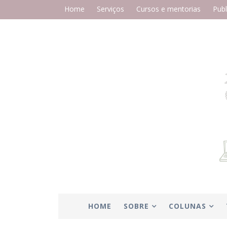
Home
Serviços
Cursos e mentorias
Publ
HOME
SOBRE
COLUNAS