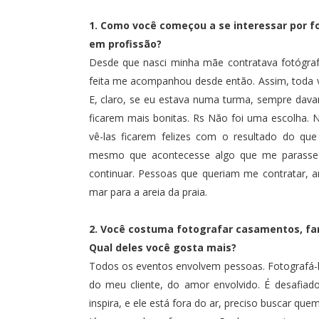
1. Como você começou a se interessar por f
em profissão?
Desde que nasci minha mãe contratava fotógrafo
feita me acompanhou desde então. Assim, toda v
E, claro, se eu estava numa turma, sempre dav
ficarem mais bonitas. Rs Não foi uma escolha. N
vê-las ficarem felizes com o resultado do que
mesmo que acontecesse algo que me parasse – 
continuar. Pessoas que queriam me contratar, 
mar para a areia da praia.
2. Você costuma fotografar casamentos, fam
Qual deles você gosta mais?
Todos os eventos envolvem pessoas. Fotografá-l
do meu cliente, do amor envolvido. É desafiad
inspira, e ele está fora do ar, preciso buscar qu