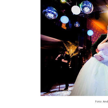
Foto:
And