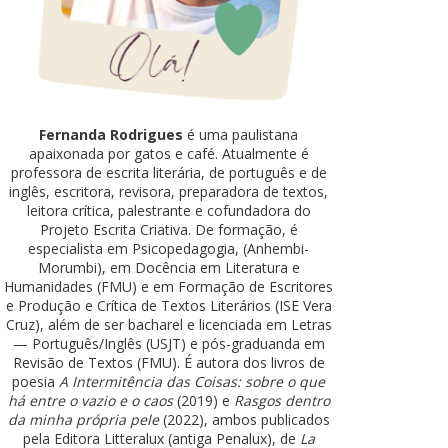
Fernanda Rodrigues
é uma paulistana
apaixonada por gatos e café. Atualmente é
professora de escrita literária, de português e de
inglês, escritora, revisora, preparadora de textos,
leitora crítica, palestrante e cofundadora do
Projeto Escrita Criativa. De formação, é
especialista em Psicopedagogia, (Anhembi-
Morumbi), em Docência em Literatura e
Humanidades (FMU) e em Formação de Escritores
e Produção e Crítica de Textos Literários (ISE Vera
Cruz), além de ser bacharel e licenciada em Letras
— Português/Inglês (USJT) e pós-graduanda em
Revisão de Textos (FMU). É autora dos livros de
poesia
A Intermitência das Coisas: sobre o que
há entre o vazio e o caos
(2019) e
Rasgos dentro
da minha própria pele
(2022), ambos publicados
pela Editora Litteralux (antiga Penalux), de
La