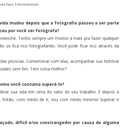
rea Paes, Fotometrando
.
vida mudou depois que a fotografia passou a ser parte
eceu por você ser fotógrafa?
 preenche. Tenho sempre um motivo a mais pra fazer qualquer
o se fica rico fotografando. Você pode ficar rico através da
ade das pessoas. Comemorar com elas, acompanhar sua história!
izades sem fim. Tem coisa melhor?
 Como você costuma superá-lo?
librar sua vida em cima do valor do seu trabalho. E depois a
r. Então, com medo de ir, vou com medo mesmo! Superar é
çado, difícil e/ou constrangedor por causa de alguma