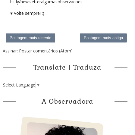
bit.ly/newsletteralgumasobservacoes
♥ Volte sempre! ;)
Postagem mais recente
Postagem mais antiga
Assinar:
Postar comentários (Atom)
Translate | Traduza
Select Language
▼
A Observadora