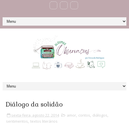
Diálogo da solidão
sexta-feira, agosto 22, 2014
amor
,
contos
,
diálogos
,
sentimentos
,
textos literários