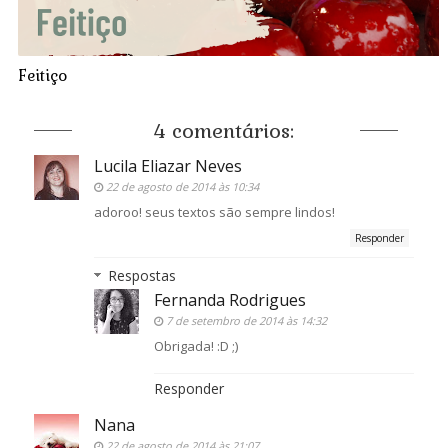
Feitiço
4 comentários:
Lucila Eliazar Neves
22 de agosto de 2014 às 10:34
adoroo! seus textos são sempre lindos!
Responder
Respostas
Fernanda Rodrigues
7 de setembro de 2014 às 14:32
Obrigada! :D ;)
Responder
Nana
22 de agosto de 2014 às 21:07