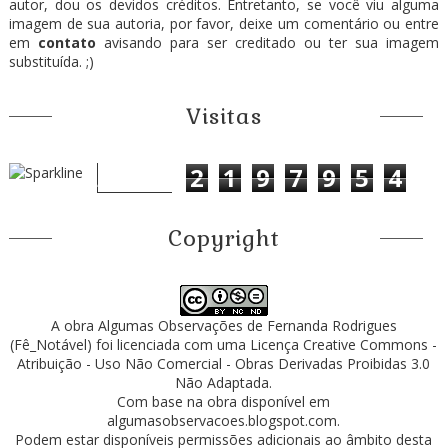
autor, dou os devidos créditos. Entretanto, se você viu alguma
imagem de sua autoria, por favor, deixe um comentário ou entre
em
contato
avisando para ser creditado ou ter sua imagem
substituída. ;)
Visitas
2
1
9
7
9
5
4
Copyright
A obra
Algumas Observações
de
Fernanda Rodrigues
(Fê_Notável)
foi licenciada com uma Licença
Creative Commons -
Atribuição - Uso Não Comercial - Obras Derivadas Proibidas 3.0
Não Adaptada
.
Com base na obra disponível em
algumasobservacoes.blogspot.com
.
Podem estar disponíveis permissões adicionais ao âmbito desta