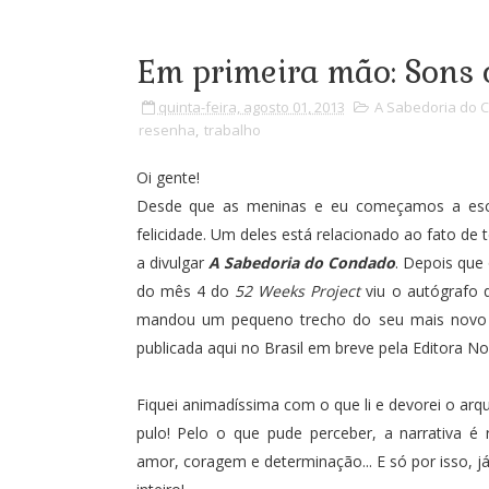
Em primeira mão: Sons 
quinta-feira, agosto 01, 2013
A Sabedoria do 
resenha
,
trabalho
Oi gente!
Desde que as meninas e eu começamos a escr
felicidade. Um deles está relacionado ao fato 
a divulgar
A Sabedoria do Condado
. Depois que
do
mês 4 do
52 Weeks Project
viu o autógrafo 
mandou um pequeno trecho do seu mais novo 
publicada aqui no Brasil em breve pela Editora N
Fiquei animadíssima com o que li e devorei o ar
pulo! Pelo o que pude perceber, a narrativa é 
amor, coragem e determinação... E só por isso, já 