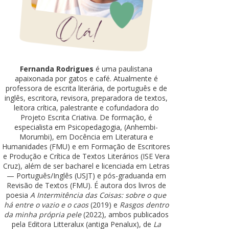
Fernanda Rodrigues
é uma paulistana
apaixonada por gatos e café. Atualmente é
professora de escrita literária, de português e de
inglês, escritora, revisora, preparadora de textos,
leitora crítica, palestrante e cofundadora do
Projeto Escrita Criativa. De formação, é
especialista em Psicopedagogia, (Anhembi-
Morumbi), em Docência em Literatura e
Humanidades (FMU) e em Formação de Escritores
e Produção e Crítica de Textos Literários (ISE Vera
Cruz), além de ser bacharel e licenciada em Letras
— Português/Inglês (USJT) e pós-graduanda em
Revisão de Textos (FMU). É autora dos livros de
poesia
A Intermitência das Coisas: sobre o que
há entre o vazio e o caos
(2019) e
Rasgos dentro
da minha própria pele
(2022), ambos publicados
pela Editora Litteralux (antiga Penalux), de
La