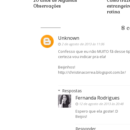
20 anos de Algumas
Como traz
Observações
estrangeir
rotina
8 
Unknown
2 de agosto de 2013 às 11:06
Confesso que eu não MUITO fã desse tip
certeza vou indicar pra ela!
Beijinhos!
http://christinacorrea.blogspot.com.br/
Respostas
Fernanda Rodrigues
12 de agosto de 2013 às 20:48
Espero que ela goste! :D
Beijos!
Responder