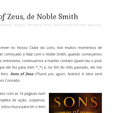
of Zeus, de Noble Smith
Condado
,
amigos
,
literatura
,
livros
,
Nosso Clube do Livro
,
pessoal
,
ever no Nosso Clube do Livro, tive muitos momentos de
de ter começado a falar com o Noble Smith, quando começamos
 o entrevistei, continuamos a manter contato (quem leu o post
que ele fez para mim *_*) e, no fim do mês passado, ele me
livro:
Sons of Zeus
(Thank you again, Noble!)
. A obra será
ovo Conceito.
quivo com as 16 páginas num
repleta de ação, suspense,
estou louca para ter o livro