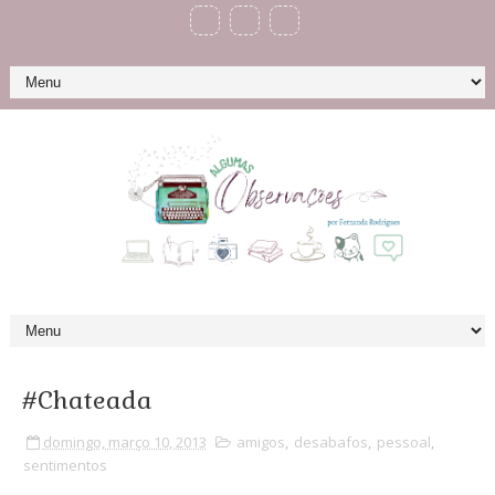
#Chateada
domingo, março 10, 2013
amigos
,
desabafos
,
pessoal
,
sentimentos