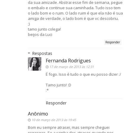
da sua amizade. Abstrai esse fim de semana, pegue
o embalo e continue sua caminhada. Tudo isso tem
o lado bom e o ruim. O lado ruim é que ela não é sua
amiga de verdade, o lado bom é que vc descobriu.
;)
tamo junto colega!
beijos da Luci
Responder
Respostas
Fernanda Rodrigues
17 de março de 2013 às 12:31
É fogo. Isso é tudo o que eu posso dizer :/
Tamo junto! :D
:*
Responder
Anônimo
10 de março de 2013 às 19:45
Bom eu sempre atrasei, mas sempre cheguei
rsrsrsrsrs. So a rainha dos atrasos quando nos