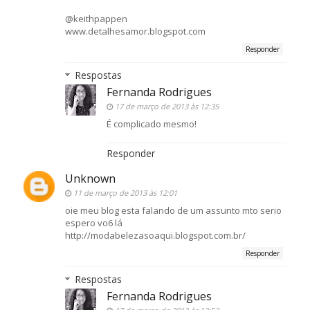
@keithpappen
www.detalhesamor.blogspot.com
Responder
Respostas
Fernanda Rodrigues
17 de março de 2013 às 12:35
É complicado mesmo!
Responder
Unknown
11 de março de 2013 às 12:01
oie meu blog esta falando de um assunto mto serio
espero vo6 lá
http://modabelezasoaqui.blogspot.com.br/
Responder
Respostas
Fernanda Rodrigues