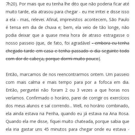
7h20). Por mais que eu tenha lhe dito que não poderia ficar até
muito tarde, ela atrasou para chegar - eu me irritei e disse isso
a ela - mas, relevei. Afinal, imprevistos acontecem, São Paulo
é tensa em dia de chuva e; bem, ela veio de tão longe, não
podia deixar que a quase meia hora de atraso estragasse o
nosso passeio (que, de fato, foi agradável
- embora eu tenha
chegado tarde em casa e tenha passado o dia seguinte todo
com dor de cabeça, porque dormi muito pouco
).
Então, marcamos de nos reencontrarmos ontem. Um passeio
com mais calma e mais tempo para por a fofoca em dia.
Então, perguntei não foram 2 ou 3 vezes a que horas nos
veríamos. Confirmado o horário, parei de corrigir os exercícios
dos meus alunos e saí correndo... Well, no horário combinado,
ela ainda estava na Penha, quando eu já estava na Ana Rosa.
Quando ela me disse, fiquei muito chateada, porque sabia que
ela iria gastar uns 45 minutos para chegar onde eu estava -