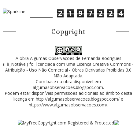
2
1
9
7
2
2
4
Copyright
A obra
Algumas Observações
de
Fernanda Rodrigues
(Fê_Notável)
foi licenciada com uma Licença
Creative Commons -
Atribuição - Uso Não Comercial - Obras Derivadas Proibidas 3.0
Não Adaptada
.
Com base na obra disponível em
algumasobservacoes.blogspot.com
.
Podem estar disponíveis permissões adicionais ao âmbito desta
licença em
http://algumasobservacoes.blogspot.com/
e
https://www.algumasobservacoes.com/
.