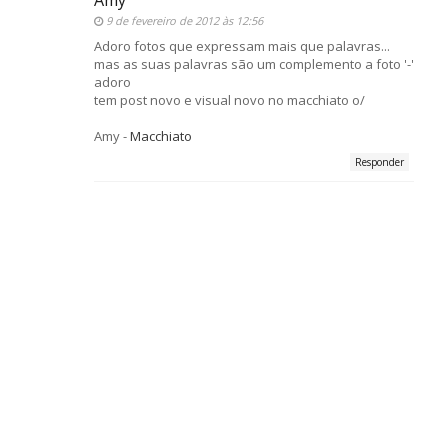
Amy
9 de fevereiro de 2012 às 12:56
Adoro fotos que expressam mais que palavras...
mas as suas palavras são um complemento a foto '-'
adoro
tem post novo e visual novo no macchiato o/
Amy -
Macchiato
Responder