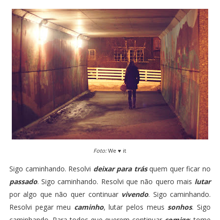
Foto:
We ♥ it
Sigo caminhando. Resolvi
deixar para trás
quem quer ficar no
passado
. Sigo caminhando. Resolvi que não quero mais
lutar
por algo que não quer continuar
vivendo
. Sigo caminhando.
Resolvi pegar meu
caminho
, lutar pelos meus
sonhos
. Sigo
caminhando. Para todos que querem continuar
comigo
: tome