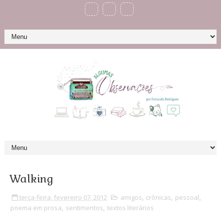
Walking
terça-feira, fevereiro 07, 2012
amigos
,
crônicas
,
pessoal
,
poema em prosa
,
sentimentos
,
textos literários