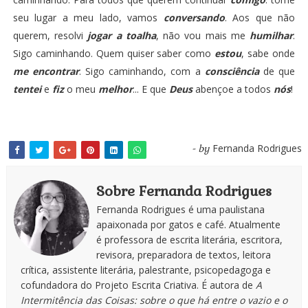
seu lugar a meu lado, vamos
conversando
. Aos que não
querem, resolvi
jogar a toalha
, não vou mais me
humilhar
.
Sigo caminhando. Quem quiser saber como
estou
, sabe onde
me encontrar
. Sigo caminhando, com a
consciência
de que
tentei
e
fiz
o meu
melhor
... E que
Deus
abençoe a todos
nós
!
Fernanda Rodrigues
- by
Sobre Fernanda Rodrigues
Fernanda Rodrigues é uma paulistana
apaixonada por gatos e café. Atualmente
é professora de escrita literária, escritora,
revisora, preparadora de textos, leitora
crítica, assistente literária, palestrante, psicopedagoga e
cofundadora do Projeto Escrita Criativa. É autora de
A
Intermitência das Coisas: sobre o que há entre o vazio e o