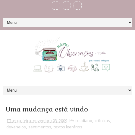
Uma mudança está vindo
terça-feira, novembro 03, 2009
cotidiano
,
crônicas
,
devaneios
,
sentimentos
,
textos literários