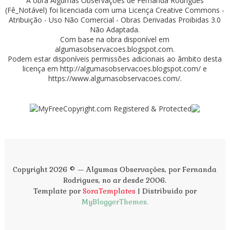
A obra
Algumas Observações
de
Fernanda Rodrigues
(Fê_Notável)
foi licenciada com uma Licença
Creative Commons -
Atribuição - Uso Não Comercial - Obras Derivadas Proibidas 3.0
Não Adaptada
.
Com base na obra disponível em
algumasobservacoes.blogspot.com
.
Podem estar disponíveis permissões adicionais ao âmbito desta
licença em
http://algumasobservacoes.blogspot.com/
e
https://www.algumasobservacoes.com/
.
Copyright 2026 © — Algumas Observações, por Fernanda
Rodrigues, no ar desde 2006.
Template por
SoraTemplates
| Distribuido por
MyBloggerThemes.