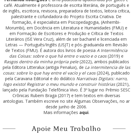
café. Atualmente é professora de escrita literária, de português e
de inglês, escritora, revisora, preparadora de textos, leitora crítica,
palestrante e cofundadora do Projeto Escrita Criativa. De
formação, é especialista em Psicopedagogia, (Anhembi-
Morumbi), em Docência em Literatura e Humanidades (FMU) e
em Formação de Escritores e Produção e Crítica de Textos
Literários (ISE Vera Cruz), além de ser bacharel e licenciada em
Letras — Português/Inglês (USJT) e pós-graduanda em Revisão
de Textos (FMU). É autora dos livros de poesia
A Intermitência
das Coisas: sobre o que há entre o vazio e o caos
(2019) e
Rasgos dentro da minha própria pele
(2022), ambos publicados
pela Editora Litteralux (antiga Penalux), de
La intermitencia de las
cosas: sobre lo que hay entre el vacío y el caos
(2024), publicado
pela Caravana Editorial e do didático
Narrativas Digitais: narro,
logo existo! Registrar o meu mundo e construir histórias
(2021),
lançado pela Fundação Telefônica Vivo. É 3º lugar no Prêmio SESC
Crônicas Rubem Braga (2017) e tem textos em diversas
antologias. Também escreve no site Algumas Observações, no ar
desde junho de 2006.
Mais informações
aqui
.
Apoie Meu Trabalho