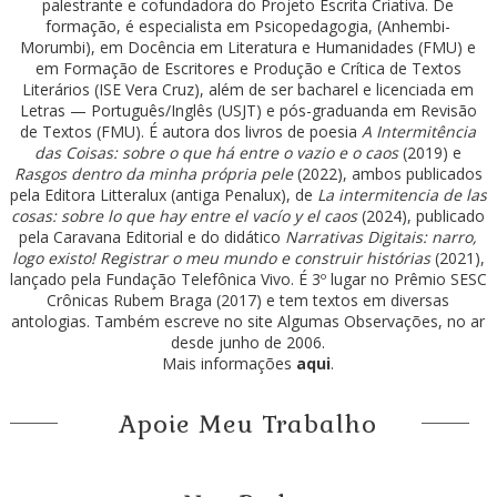
palestrante e cofundadora do Projeto Escrita Criativa. De
formação, é especialista em Psicopedagogia, (Anhembi-
Morumbi), em Docência em Literatura e Humanidades (FMU) e
em Formação de Escritores e Produção e Crítica de Textos
Literários (ISE Vera Cruz), além de ser bacharel e licenciada em
Letras — Português/Inglês (USJT) e pós-graduanda em Revisão
de Textos (FMU). É autora dos livros de poesia
A Intermitência
das Coisas: sobre o que há entre o vazio e o caos
(2019) e
Rasgos dentro da minha própria pele
(2022), ambos publicados
pela Editora Litteralux (antiga Penalux), de
La intermitencia de las
cosas: sobre lo que hay entre el vacío y el caos
(2024), publicado
pela Caravana Editorial e do didático
Narrativas Digitais: narro,
logo existo! Registrar o meu mundo e construir histórias
(2021),
lançado pela Fundação Telefônica Vivo. É 3º lugar no Prêmio SESC
Crônicas Rubem Braga (2017) e tem textos em diversas
antologias. Também escreve no site Algumas Observações, no ar
desde junho de 2006.
Mais informações
aqui
.
Apoie Meu Trabalho