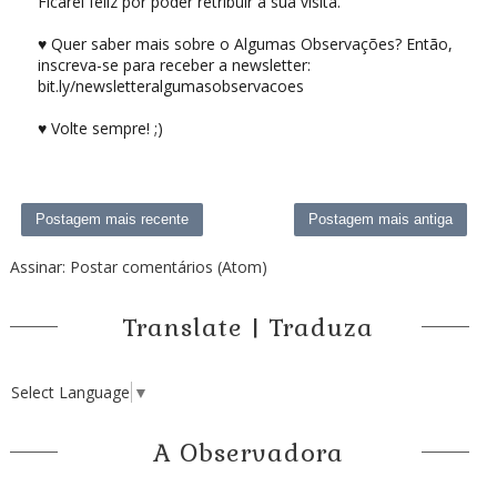
Ficarei feliz por poder retribuir a sua visita.
♥ Quer saber mais sobre o Algumas Observações? Então,
inscreva-se para receber a newsletter:
bit.ly/newsletteralgumasobservacoes
♥ Volte sempre! ;)
Postagem mais recente
Postagem mais antiga
Assinar:
Postar comentários (Atom)
Translate | Traduza
Select Language
▼
A Observadora