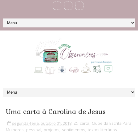
Uma carta à Carolina de Jesus
segunda-feira, outubro 01, 2018
carta
,
Clube da Escrita Para
Mulheres
,
pessoal
,
projetos
,
sentimentos
,
textos literários