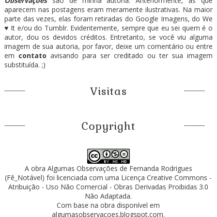
Observações
são de minha autoria. Anteriormente, as que
aparecem nas postagens eram meramente ilustrativas. Na maior
parte das vezes, elas foram retiradas do Google Imagens, do We
♥ It e/ou do Tumblr. Evidentemente, sempre que eu sei quem é o
autor, dou os devidos créditos. Entretanto, se você viu alguma
imagem de sua autoria, por favor, deixe um comentário ou entre
em
contato
avisando para ser creditado ou ter sua imagem
substituída. ;)
Visitas
Copyright
A obra
Algumas Observações
de
Fernanda Rodrigues
(Fê_Notável)
foi licenciada com uma Licença
Creative Commons -
Atribuição - Uso Não Comercial - Obras Derivadas Proibidas 3.0
Não Adaptada
.
Com base na obra disponível em
algumasobservacoes.blogspot.com
.