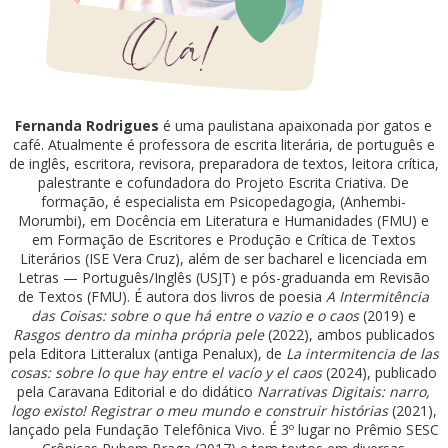
Fernanda Rodrigues
é uma paulistana apaixonada por gatos e
café. Atualmente é professora de escrita literária, de português e
de inglês, escritora, revisora, preparadora de textos, leitora crítica,
palestrante e cofundadora do Projeto Escrita Criativa. De
formação, é especialista em Psicopedagogia, (Anhembi-
Morumbi), em Docência em Literatura e Humanidades (FMU) e
em Formação de Escritores e Produção e Crítica de Textos
Literários (ISE Vera Cruz), além de ser bacharel e licenciada em
Letras — Português/Inglês (USJT) e pós-graduanda em Revisão
de Textos (FMU). É autora dos livros de poesia
A Intermitência
das Coisas: sobre o que há entre o vazio e o caos
(2019) e
Rasgos dentro da minha própria pele
(2022), ambos publicados
pela Editora Litteralux (antiga Penalux), de
La intermitencia de las
cosas: sobre lo que hay entre el vacío y el caos
(2024), publicado
pela Caravana Editorial e do didático
Narrativas Digitais: narro,
logo existo! Registrar o meu mundo e construir histórias
(2021),
lançado pela Fundação Telefônica Vivo. É 3º lugar no Prêmio SESC