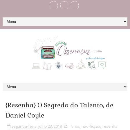
{Resenha} O Segredo do Talento, de
Daniel Coyle
segunda-feira, julho 23, 2018
livros
,
não-ficção
,
resenha