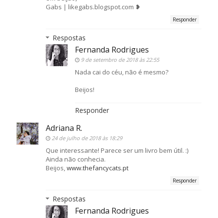
Gabs | likegabs.blogspot.com ❥
Responder
Respostas
Fernanda Rodrigues
9 de setembro de 2018 às 22:55
Nada cai do céu, não é mesmo?
Beijos!
Responder
Adriana R.
24 de julho de 2018 às 18:29
Que interessante! Parece ser um livro bem útil. :)
Ainda não conhecia.
Beijos,
www.thefancycats.pt
Responder
Respostas
Fernanda Rodrigues