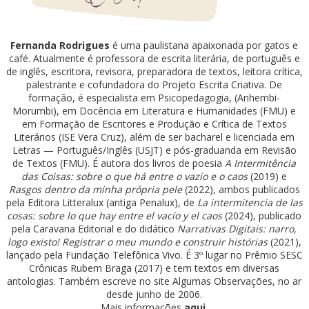
Fernanda Rodrigues
é uma paulistana apaixonada por gatos e
café. Atualmente é professora de escrita literária, de português e
de inglês, escritora, revisora, preparadora de textos, leitora crítica,
palestrante e cofundadora do Projeto Escrita Criativa. De
formação, é especialista em Psicopedagogia, (Anhembi-
Morumbi), em Docência em Literatura e Humanidades (FMU) e
em Formação de Escritores e Produção e Crítica de Textos
Literários (ISE Vera Cruz), além de ser bacharel e licenciada em
Letras — Português/Inglês (USJT) e pós-graduanda em Revisão
de Textos (FMU). É autora dos livros de poesia
A Intermitência
das Coisas: sobre o que há entre o vazio e o caos
(2019) e
Rasgos dentro da minha própria pele
(2022), ambos publicados
pela Editora Litteralux (antiga Penalux), de
La intermitencia de las
cosas: sobre lo que hay entre el vacío y el caos
(2024), publicado
pela Caravana Editorial e do didático
Narrativas Digitais: narro,
logo existo! Registrar o meu mundo e construir histórias
(2021),
lançado pela Fundação Telefônica Vivo. É 3º lugar no Prêmio SESC
Crônicas Rubem Braga (2017) e tem textos em diversas
antologias. Também escreve no site Algumas Observações, no ar
desde junho de 2006.
Mais informações
aqui
.