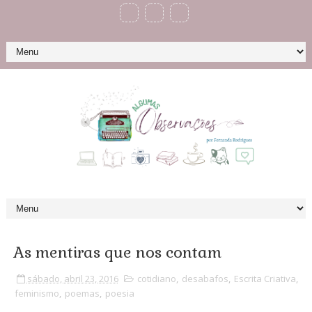
As mentiras que nos contam
sábado, abril 23, 2016
cotidiano
,
desabafos
,
Escrita Criativa
,
feminismo
,
poemas
,
poesia