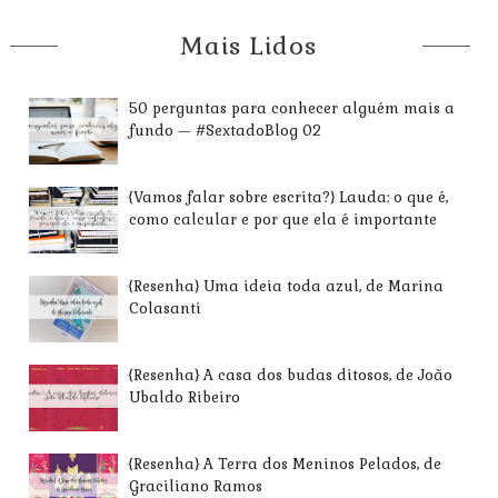
Mais Lidos
50 perguntas para conhecer alguém mais a
fundo — #SextadoBlog 02
{Vamos falar sobre escrita?} Lauda: o que é,
como calcular e por que ela é importante
{Resenha} Uma ideia toda azul, de Marina
Colasanti
{Resenha} A casa dos budas ditosos, de João
Ubaldo Ribeiro
{Resenha} A Terra dos Meninos Pelados, de
Graciliano Ramos