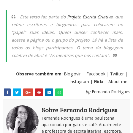
Este texto faz parte do
Projeto Escrita Criativa
, que
reúne escritores e blogueiros para colocarem no
“papel” suas ideias. Quem quiser conhecer mais,
acesse a página ou o grupo do projeto. Lá há a lista de
todos os blogs participantes. O tema da blogagem
coletiva de abril é "As mentiras que nos contam".
_____________________________________________________________
Observe também em:
Bloglovin
|
Facebook
|
Twitter
|
Instagram
|
Flickr
|
About me
Fernanda Rodrigues
- by
Sobre Fernanda Rodrigues
Fernanda Rodrigues é uma paulistana
apaixonada por gatos e café. Atualmente
é professora de escrita literária, escritora,