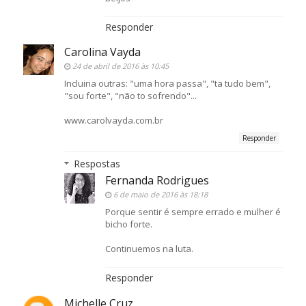
Responder
Carolina Vayda
24 de abril de 2016 às 10:45
Incluiria outras: "uma hora passa", "ta tudo bem",
"sou forte", "não to sofrendo"...
www.carolvayda.com.br
Responder
Respostas
Fernanda Rodrigues
6 de maio de 2016 às 18:18
Porque sentir é sempre errado e mulher é
bicho forte.
Continuemos na luta.
Responder
Michelle Cruz