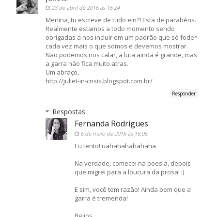
23 de abril de 2016 às 16:24
Menina, tu escreve de tudo ein?! Esta de parabéns.
Realmente estamos a todo momento sendo
obrigadas a nos incluir em um padrão que só fode*
cada vez mais o que somos e devemos mostrar.
Não podemos nos calar, a luta ainda é grande, mas
a garra não fica muito atras.
Um abraço,
http://juliet-in-crisis.blogspot.com.br/
Responder
Respostas
Fernanda Rodrigues
6 de maio de 2016 às 18:06
Eu tento! uahahahahahaha
Na verdade, comecei na poesia, depois
que migrei para a loucura da prosa! :)
E sim, você tem razão! Ainda bem que a
garra é tremenda!
Beijos