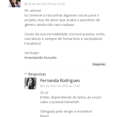
23 de abril de 2016 às 01:05
Fê, adorei!
Eu comecei a rascunhar algumas coisas para o
projeto, mas de amor que acaba a questões de
gênero ainda não saiu nadaaa.
Gosto da sua versatilidade, escreve poema, conto,
narrativas e sempre de forma leve e verdadeira!
Parabéns!
Um beijo!
Inventando Assunto
Responder
Respostas
Fernanda Rodrigues
6 de maio de 2016 às 17:40
Oi, Li!
Então, dependendo do tema, às vezes
cabe o poema! heheheh
Obrigada pelo elogio e incentivo!
Beijo!