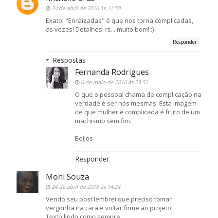
24 de abril de 2016 às 11:50
Exato! "Enraizadas" é que nos torna complicadas,
as vezes! Detalhes! rs... muito bom! :)
Responder
Respostas
Fernanda Rodrigues
6 de maio de 2016 às 23:51
O que o pessoal chama de complicação na
verdade é ser nós mesmas. Esta imagem
de que mulher é complicada é fruto de um
machismo sem fim.
Beijos
Responder
Moni Souza
24 de abril de 2016 às 14:24
Vendo seu post lembrei que preciso tomar
vergonha na cara e voltar firme ao projeto!
Texto lindo como sempre.