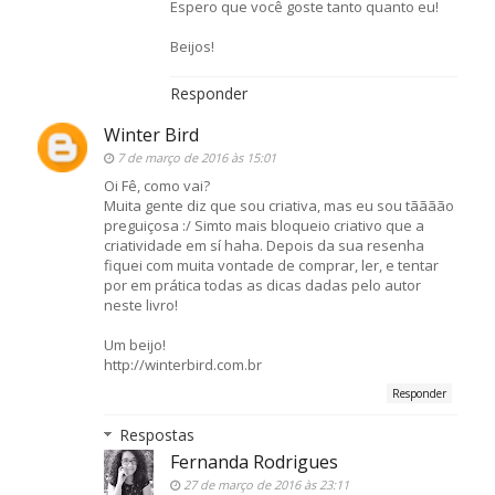
Espero que você goste tanto quanto eu!
Beijos!
Responder
Winter Bird
7 de março de 2016 às 15:01
Oi Fê, como vai?
Muita gente diz que sou criativa, mas eu sou tãããão
preguiçosa :/ Simto mais bloqueio criativo que a
criatividade em sí haha. Depois da sua resenha
fiquei com muita vontade de comprar, ler, e tentar
por em prática todas as dicas dadas pelo autor
neste livro!
Um beijo!
http://winterbird.com.br
Responder
Respostas
Fernanda Rodrigues
27 de março de 2016 às 23:11