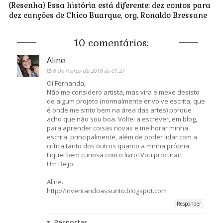
{Resenha} Essa história está diferente: dez contos para
dez canções de Chico Buarque, org. Ronaldo Bressane
10 comentários:
Aline
6 de março de 2016 às 01:27
Oi Fernanda,
Não me considero artista, mas vira e mexe desisto
de algum projeto (normalmente envolve escrita, que
é onde me sinto bem na área das artes) porque
acho que não sou boa. Voltei a escrever, em blog,
para aprender coisas novas e melhorar minha
escrita, principalmente, além de poder lidar com a
crítica tanto dos outros quanto a minha própria.
Fiquei bem curiosa com o livro! Vou procurar!
Um Beijo.
Aline.
http://inventandoassunto.blogspot.com
Responder
Respostas