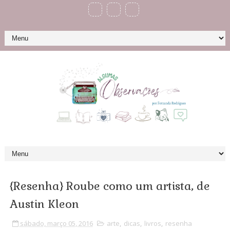
{Resenha} Roube como um artista, de
Austin Kleon
sábado, março 05, 2016
arte
,
dicas
,
livros
,
resenha