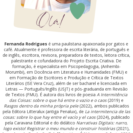
Fernanda Rodrigues
é uma paulistana apaixonada por gatos e
café. Atualmente é professora de escrita literária, de português e
de inglês, escritora, revisora, preparadora de textos, leitora crítica,
palestrante e cofundadora do Projeto Escrita Criativa. De
formação, é especialista em Psicopedagogia, (Anhembi-
Morumbi), em Docência em Literatura e Humanidades (FMU) e
em Formação de Escritores e Produção e Crítica de Textos
Literários (ISE Vera Cruz), além de ser bacharel e licenciada em
Letras — Português/Inglês (USJT) e pós-graduanda em Revisão
de Textos (FMU). É autora dos livros de poesia
A Intermitência
das Coisas: sobre o que há entre o vazio e o caos
(2019) e
Rasgos dentro da minha própria pele
(2022), ambos publicados
pela Editora Litteralux (antiga Penalux), de
La intermitencia de las
cosas: sobre lo que hay entre el vacío y el caos
(2024), publicado
pela Caravana Editorial e do didático
Narrativas Digitais: narro,
logo existo! Registrar o meu mundo e construir histórias
(2021),