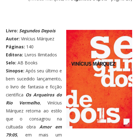
Livro:
Segundos Depois
Autor:
Vinícius Márquez
Páginas:
140
Editora:
Livros Ilimitados
Selo:
AB Books
Sinopse:
Após seu último e
bem sucedido lançamento,
o livro de fantasia e ficção
científica
Os Arqueiros do
Rio Vermelho
, Vinícius
Márquez retorna ao estilo
que o consagrou na
cultuada obra
Amor em
79:05
, em mais um