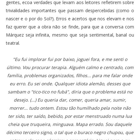
gentes, ecoa verdades que levam aos leitores refletirem sobre
trivialidades importantes que passam despercebidas (como o
nascer e o por do Sol?). Erros e acertos que nos elevam e nos
faz querer que a obra não se finde, para que a conversa com
Márquez seja infinita, mesmo que seja sentimental, banal ou
teatral.
"Eu fui implorar fui por baixo, joguei fora, e me senti o
último. Vou procurar terapia. Alguém calmo e centrado, com
família, problemas organizados, filhos... para me falar onde
eu erro. Eu sei onde. Qualquer idiota alemão, desses que
sambam o "tico-tico no fubá", diria que o problema está no
desejo. (...) Eu queria dar, comer, queria amar, sumir,
morrer... tudo ontem. Estou tão humilhado pela noite não
ter sido, ter saído, bebido, por estar menstruado numa lua
cheia que truqueira, minguava. Mapa errado. Sou daquele
décimo terceiro signo, o tal que o buraco negro chupou, que