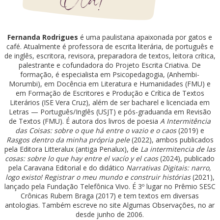
Fernanda Rodrigues
é uma paulistana apaixonada por gatos e
café. Atualmente é professora de escrita literária, de português e
de inglês, escritora, revisora, preparadora de textos, leitora crítica,
palestrante e cofundadora do Projeto Escrita Criativa. De
formação, é especialista em Psicopedagogia, (Anhembi-
Morumbi), em Docência em Literatura e Humanidades (FMU) e
em Formação de Escritores e Produção e Crítica de Textos
Literários (ISE Vera Cruz), além de ser bacharel e licenciada em
Letras — Português/Inglês (USJT) e pós-graduanda em Revisão
de Textos (FMU). É autora dos livros de poesia
A Intermitência
das Coisas: sobre o que há entre o vazio e o caos
(2019) e
Rasgos dentro da minha própria pele
(2022), ambos publicados
pela Editora Litteralux (antiga Penalux), de
La intermitencia de las
cosas: sobre lo que hay entre el vacío y el caos
(2024), publicado
pela Caravana Editorial e do didático
Narrativas Digitais: narro,
logo existo! Registrar o meu mundo e construir histórias
(2021),
lançado pela Fundação Telefônica Vivo. É 3º lugar no Prêmio SESC
Crônicas Rubem Braga (2017) e tem textos em diversas
antologias. Também escreve no site Algumas Observações, no ar
desde junho de 2006.