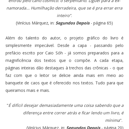
entrou pelo cano cósmico: o serpentário. Liguei para a ex-
namorada... Humilhação derradeira, que se é pra errar erra
inteiro"
.
(Vinícius Márquez, in:
Segundos Depois
- página 65)
Além do talento do autor, o projeto gráfico do livro é
simplesmente impecável. Desde a capa - passando pelo
prefácio escrito por Caio Sóh - já somos preparados para a
magnificência dos textos que o compõe. A cada etapa,
páginas inteiras dão destaques à trechos das crônicas - o que
faz com que o leitor se delicie ainda mais em meio ao
banquete de caos que é oferecido nos textos. Tudo para que
queiramos mais e mais.
"
É difícil desejar demasiadamente uma coisa sabendo que a
diferença entre correr atrás e ficar lendo um livro, é
mínima
".
(Vinícius Márquez, in:
Segundos Depois
- página 20)