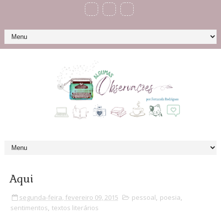
Aqui
segunda-feira, fevereiro 09, 2015
pessoal
,
poesia
,
sentimentos
,
textos literários