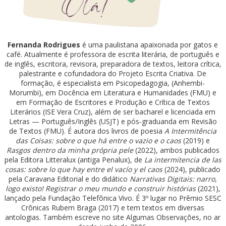
Fernanda Rodrigues
é uma paulistana apaixonada por gatos e
café. Atualmente é professora de escrita literária, de português e
de inglês, escritora, revisora, preparadora de textos, leitora crítica,
palestrante e cofundadora do Projeto Escrita Criativa. De
formação, é especialista em Psicopedagogia, (Anhembi-
Morumbi), em Docência em Literatura e Humanidades (FMU) e
em Formação de Escritores e Produção e Crítica de Textos
Literários (ISE Vera Cruz), além de ser bacharel e licenciada em
Letras — Português/Inglês (USJT) e pós-graduanda em Revisão
de Textos (FMU). É autora dos livros de poesia
A Intermitência
das Coisas: sobre o que há entre o vazio e o caos
(2019) e
Rasgos dentro da minha própria pele
(2022), ambos publicados
pela Editora Litteralux (antiga Penalux), de
La intermitencia de las
cosas: sobre lo que hay entre el vacío y el caos
(2024), publicado
pela Caravana Editorial e do didático
Narrativas Digitais: narro,
logo existo! Registrar o meu mundo e construir histórias
(2021),
lançado pela Fundação Telefônica Vivo. É 3º lugar no Prêmio SESC
Crônicas Rubem Braga (2017) e tem textos em diversas
antologias. Também escreve no site Algumas Observações, no ar