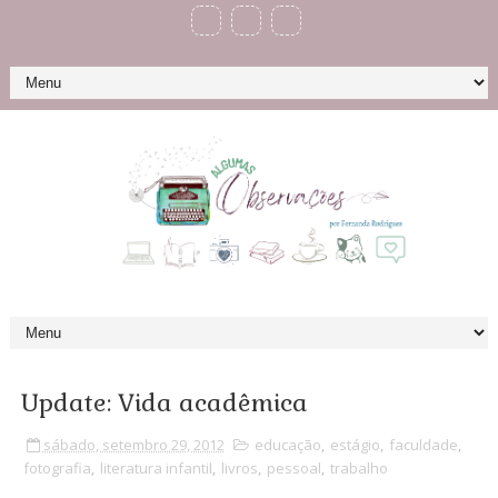
Update: Vida acadêmica
sábado, setembro 29, 2012
educação
,
estágio
,
faculdade
,
fotografia
,
literatura infantil
,
livros
,
pessoal
,
trabalho