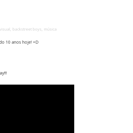
visual
,
backstreet boys
,
música
do 10 anos hoje! =D
y!!!