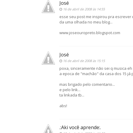
José
16 de abril de 2008 às 14:55
esse seu post me inspirou pra escrever u
da uma olhada no meu blog...
www.joseouropreto.blogspot.com
José
16 de abril de 2008 às 15:15
poxa, sinceramente não sei q musica eh
a epoca de "machão" da casa dos 15 já 
mas brigado pelo comentario...
e pelo link...
ta linkada tb...
abs!
.:Aki você aprende:.