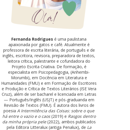
Fernanda Rodrigues
é uma paulistana
apaixonada por gatos e café. Atualmente é
professora de escrita literária, de português e de
inglês, escritora, revisora, preparadora de textos,
leitora crítica, palestrante e cofundadora do
Projeto Escrita Criativa. De formação, é
especialista em Psicopedagogia, (Anhembi-
Morumbi), em Docência em Literatura e
Humanidades (FMU) e em Formação de Escritores
e Produção e Crítica de Textos Literários (ISE Vera
Cruz), além de ser bacharel e licenciada em Letras
— Português/Inglês (USJT) e pós-graduanda em
Revisão de Textos (FMU). É autora dos livros de
poesia
A Intermitência das Coisas: sobre o que
há entre o vazio e o caos
(2019) e
Rasgos dentro
da minha própria pele
(2022), ambos publicados
pela Editora Litteralux (antiga Penalux), de
La