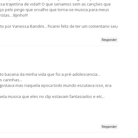
a trajetória de vida!!! O que seriamos sem as canções que
ço pelo pingo que orvalho que torna-se musica para meus
tas... Bjinho!!!
ito por Vanessa Bandini... Ficarei feliz de ter um comentario seu
Responder
 bacana da minha vida que foi a pré-adolescencia...
 carinhas...
 gostava mas naquela epoca todo mundo escutava isso, era
la musica que eles no clip estavam fantasiados e etc...
Responder