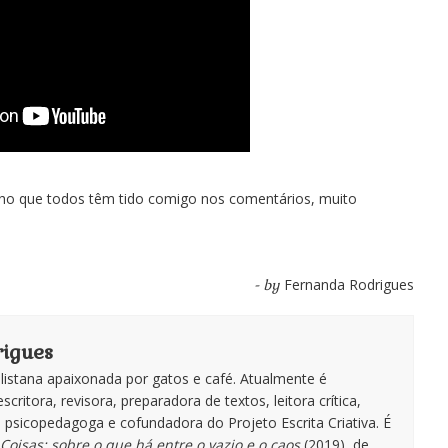
inho que todos têm tido comigo nos comentários, muito
Fernanda Rodrigues
- by
igues
istana apaixonada por gatos e café. Atualmente é
escritora, revisora, preparadora de textos, leitora crítica,
te, psicopedagoga e cofundadora do Projeto Escrita Criativa. É
Coisas: sobre o que há entre o vazio e o caos
(2019), de