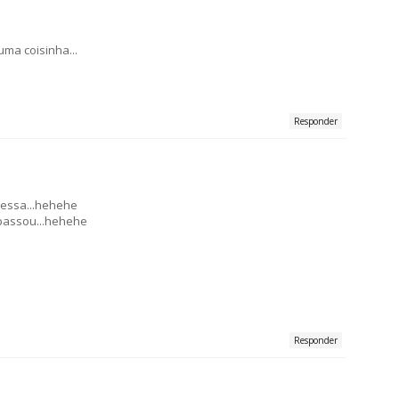
ma coisinha...
Responder
 essa...hehehe
passou...hehehe
Responder