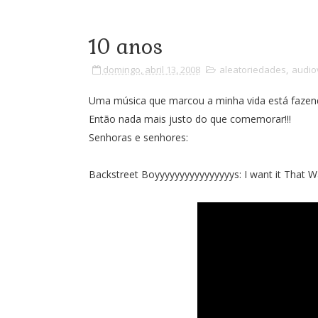
10 anos
domingo, abril 13, 2008
aleatoriedades
,
audio
Uma música que marcou a minha vida está fazen
Então nada mais justo do que comemorar!!!
Senhoras e senhores:
Backstreet Boyyyyyyyyyyyyyyyys: I want it That Wa