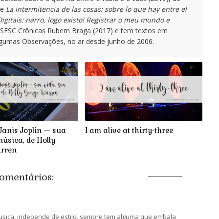
de
La intermitencia de las cosas: sobre lo que hay entre el
igitais: narro, logo existo! Registrar o meu mundo e
o SESC Crônicas Rubem Braga (2017) e tem textos em
lgumas Observações, no ar desde junho de 2006.
Janis Joplin — sua
I am alive at thirty-three
música, de Holly
rren
comentários:
. Musica, independe de estilo, sempre tem alguma que embala