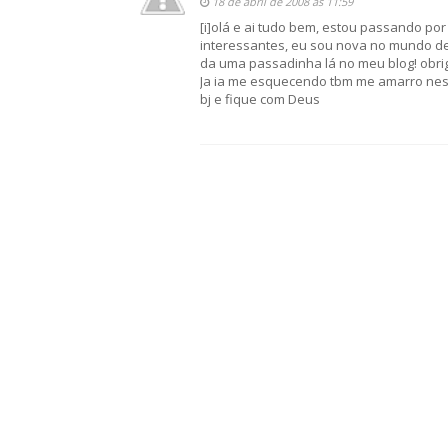
18 de abril de 2008 às 11:59
[i]olá e ai tudo bem, estou passando por
interessantes, eu sou nova no mundo de 
da uma passadinha lá no meu blog! obrig
Ja ia me esquecendo tbm me amarro nessa
bj e fique com Deus