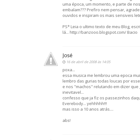
uma época, um momento, e parte de noss
embalam??? Prefiro nem pensar, agrade
ouvidos e inspiram os mais sensiveis letris
PS* Leia o ultimo texto de meu Blog, escr
lá... http://banzooo.blogspot.com/ Bacio
José
16 de abril de 2008 às 14:05
poxa...
essa musica me lembrou uma epoca muito
lembro das gurias todas loucas por esses
e nos "machos" relutando em dizer que
inevitavel...
confesso que ja fiz os passezinhos daque
Everebody... yehhhhh!!!
mas isso a 10 anos atrás....
abs!