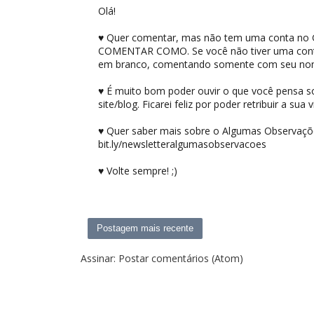
Olá!
♥ Quer comentar, mas não tem uma conta no G
COMENTAR COMO. Se você não tiver uma conta
em branco, comentando somente com seu no
♥ É muito bom poder ouvir o que você pensa sobr
site/blog. Ficarei feliz por poder retribuir a sua vi
♥ Quer saber mais sobre o Algumas Observações
bit.ly/newsletteralgumasobservacoes
♥ Volte sempre! ;)
Postagem mais recente
Assinar:
Postar comentários (Atom)