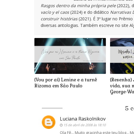
Rasgos dentro da minha própria pele
(2022), 
vacío y el caos
(2024) e do didático
Narrativas D
construir histórias
(2021). É 3º lugar no Prêmi
diversas antologias. Também escreve no site A
{Vou por aí} Lenine e a turnê
{Resenha} 
Rizoma em São Paulo
vida, sua 
George-Wa
5 
Luciana Raskolnikov
15 de abril de 2008 às 18:10
Ola Fê... Muito gracinha este teu blog..