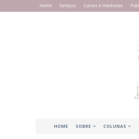
Home
Serviços
Cursos e mentorias
Publ
HOME
SOBRE
COLUNAS