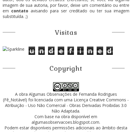
imagem de sua autoria, por favor, deixe um comentário ou entre
em
contato
avisando para ser creditado ou ter sua imagem
substituída. ;)
Visitas
u
n
d
e
f
i
n
e
d
Copyright
A obra
Algumas Observações
de
Fernanda Rodrigues
(Fê_Notável)
foi licenciada com uma Licença
Creative Commons -
Atribuição - Uso Não Comercial - Obras Derivadas Proibidas 3.0
Não Adaptada
.
Com base na obra disponível em
algumasobservacoes.blogspot.com
.
Podem estar disponíveis permissões adicionais ao âmbito desta