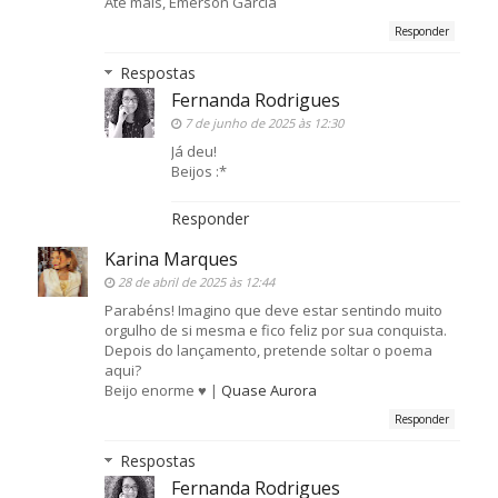
Até mais, Emerson Garcia
Responder
Respostas
Fernanda Rodrigues
7 de junho de 2025 às 12:30
Já deu!
Beijos :*
Responder
Karina Marques
28 de abril de 2025 às 12:44
Parabéns! Imagino que deve estar sentindo muito
orgulho de si mesma e fico feliz por sua conquista.
Depois do lançamento, pretende soltar o poema
aqui?
Beijo enorme ♥️ |
Quase Aurora
Responder
Respostas
Fernanda Rodrigues