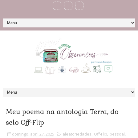
Meu poema na antologia Terra, do
selo Off-Flip
domingo, abril 27, 2025
aleatoriedades
,
Off-Flip
,
pessoal
,