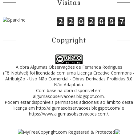
Visitas
2
2
0
2
0
9
7
Copyright
A obra
Algumas Observações
de
Fernanda Rodrigues
(Fê_Notável)
foi licenciada com uma Licença
Creative Commons -
Atribuição - Uso Não Comercial - Obras Derivadas Proibidas 3.0
Não Adaptada
.
Com base na obra disponível em
algumasobservacoes.blogspot.com
.
Podem estar disponíveis permissões adicionais ao âmbito desta
licença em
http://algumasobservacoes.blogspot.com/
e
https://www.algumasobservacoes.com/
.