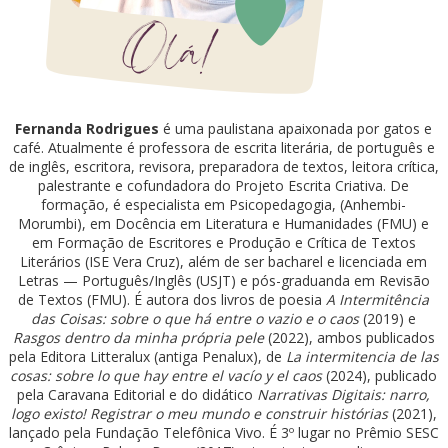
Fernanda Rodrigues
é uma paulistana apaixonada por gatos e
café. Atualmente é professora de escrita literária, de português e
de inglês, escritora, revisora, preparadora de textos, leitora crítica,
palestrante e cofundadora do Projeto Escrita Criativa. De
formação, é especialista em Psicopedagogia, (Anhembi-
Morumbi), em Docência em Literatura e Humanidades (FMU) e
em Formação de Escritores e Produção e Crítica de Textos
Literários (ISE Vera Cruz), além de ser bacharel e licenciada em
Letras — Português/Inglês (USJT) e pós-graduanda em Revisão
de Textos (FMU). É autora dos livros de poesia
A Intermitência
das Coisas: sobre o que há entre o vazio e o caos
(2019) e
Rasgos dentro da minha própria pele
(2022), ambos publicados
pela Editora Litteralux (antiga Penalux), de
La intermitencia de las
cosas: sobre lo que hay entre el vacío y el caos
(2024), publicado
pela Caravana Editorial e do didático
Narrativas Digitais: narro,
logo existo! Registrar o meu mundo e construir histórias
(2021),
lançado pela Fundação Telefônica Vivo. É 3º lugar no Prêmio SESC