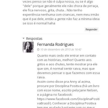
vezes penso se não é culpa nossa, ou se é algo
"dele" porque geralmente ele não chora de pirraça,
ele fica nervoso, grita, chuta... Não tenho
experiência nenhuma com criancas, nem meu irmão
que é pai dele, então a gente não faz a mínima ideia
se isso é normal haha
Responder
Respostas
Fernanda Rodrigues
10 de dezembro de 2015 às 16:42
Quanto mais cedo ele entrar em contato
com as histórias, melhor! Quanto aos
gritos e aos chutes, tente mostrar pra ele
que sim, é normal sentir raiva, mas que
devemos pensar o que fazemos com essa
raiva.
Assim como disse pra Anny aí acima,
procure por Disciplina Positiva (há um livro
com esse nome, escrito pela Jane Nelsen,
e a página no facebook:
https://www.facebook.com/DisciplinaPositi
vaBrasil/). Conhecer a Disciplina Positiva
tem me ajudado bastante com os meus