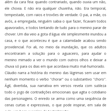
além da cara feia: quando contrariado, quando ouvia um não,
ele chovia. E não era qualquer chuvinha, não. Era temporal,
tempestade, com raios e trovões de verdade. O pai, a mãe, os
avós, a empregada, ninguém sabia o que fazer, ficavam todos
apavorados, e todos tentando de tudo para o menino parar de
chover. Um dia veio a gota d'água: ele simplesmente inundou a
casa, e o que aconteceu é que a calamidade acabou sendo
providencial. Foi ali, no meio da inundação, que os adultos
encontraram a solução para o aguaceiro, para ajudar o
menino mimado a ver o mundo com outros olhos e deixar a
chuva só para os dias em que acordava muito mal-humorado.
Cláudio narra a história do menino das lágrimas sem usar em
nenhum momento o verbo "chorar" ou o substantivo "choro".
Ágil, divertida, sua narrativa em versos revela com sutileza
todo o jogo de contradições emocionais que agita o cotidiano
das personagens. O enredo se arma como uma seqüência de
cenas curtas e expressivas, o que pode inspirar, em sala de