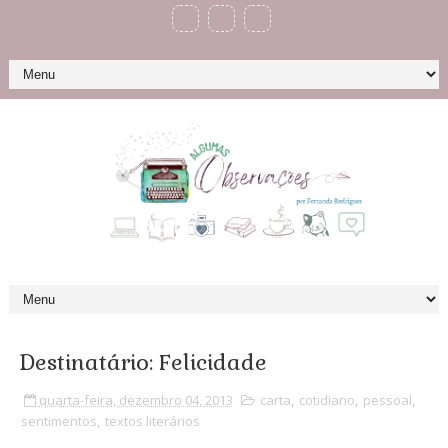
Destinatário: Felicidade
quarta-feira, dezembro 04, 2013
carta
,
cotidiano
,
pessoal
,
sentimentos
,
textos literários