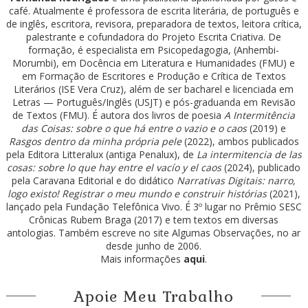
café. Atualmente é professora de escrita literária, de português e
de inglês, escritora, revisora, preparadora de textos, leitora crítica,
palestrante e cofundadora do Projeto Escrita Criativa. De
formação, é especialista em Psicopedagogia, (Anhembi-
Morumbi), em Docência em Literatura e Humanidades (FMU) e
em Formação de Escritores e Produção e Crítica de Textos
Literários (ISE Vera Cruz), além de ser bacharel e licenciada em
Letras — Português/Inglês (USJT) e pós-graduanda em Revisão
de Textos (FMU). É autora dos livros de poesia
A Intermitência
das Coisas: sobre o que há entre o vazio e o caos
(2019) e
Rasgos dentro da minha própria pele
(2022), ambos publicados
pela Editora Litteralux (antiga Penalux), de
La intermitencia de las
cosas: sobre lo que hay entre el vacío y el caos
(2024), publicado
pela Caravana Editorial e do didático
Narrativas Digitais: narro,
logo existo! Registrar o meu mundo e construir histórias
(2021),
lançado pela Fundação Telefônica Vivo. É 3º lugar no Prêmio SESC
Crônicas Rubem Braga (2017) e tem textos em diversas
antologias. Também escreve no site Algumas Observações, no ar
desde junho de 2006.
Mais informações
aqui
.
Apoie Meu Trabalho