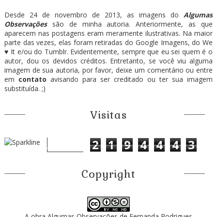
Desde 24 de novembro de 2013, as imagens do
Algumas
Observações
são de minha autoria. Anteriormente, as que
aparecem nas postagens eram meramente ilustrativas. Na maior
parte das vezes, elas foram retiradas do Google Imagens, do We
♥ It e/ou do Tumblr. Evidentemente, sempre que eu sei quem é o
autor, dou os devidos créditos. Entretanto, se você viu alguma
imagem de sua autoria, por favor, deixe um comentário ou entre
em
contato
avisando para ser creditado ou ter sua imagem
substituída. ;)
Visitas
2
1
9
4
4
4
3
Copyright
A obra
Algumas Observações
de
Fernanda Rodrigues