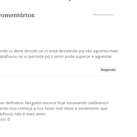
comentários:
ndo vc deve desistir,se vc está desistindo pq não aguenta mais
batalha,ou se vc persiste pq o amor pode superar e aguentar
Responder
 ser definitivo. Ninguém merece ficar exumando cadáveres!
ando isso começa a nos fazer mal. Amor é sentimento que
chuca, não é mais amor.
ós! :D