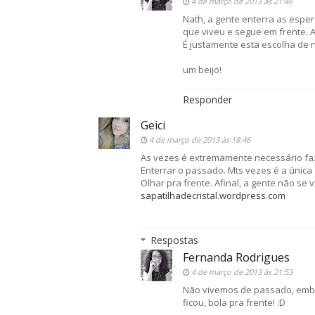
4 de março de 2013 às 21:46
Nath, a gente enterra as espe
que viveu e segue em frente. A
É justamente esta escolha de n
um beijo!
Responder
Geici
4 de março de 2013 às 18:46
As vezes é extremamente necessário faz
Enterrar o passado. Mts vezes é a única 
Olhar pra frente. Afinal, a gente não se 
sapatilhadecristal.wordpress.com
Respostas
Fernanda Rodrigues
4 de março de 2013 às 21:53
Não vivemos de passado, embo
ficou, bola pra frente! :D