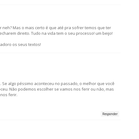
 neh? Mas o mais certo é que até pra sofrer temos que ter
fecharem direito. Tudo na vida tem o seu processo! um beijo!
adoro os seus textos!
m. Se algo péssimo aconteceu no passado, o melhor que você
eceu. Não podemos escolher se vamos nos ferir ou não, mas
os ferir.
Responder