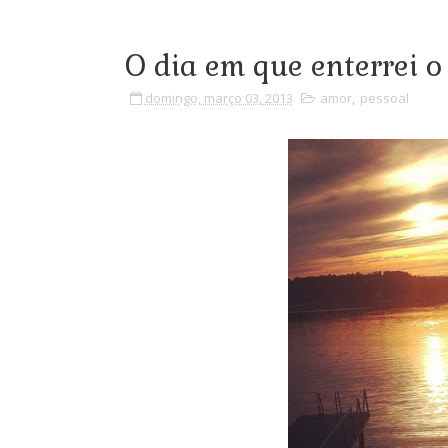
O dia em que enterrei 
domingo, março 03, 2013
amor
,
pessoal