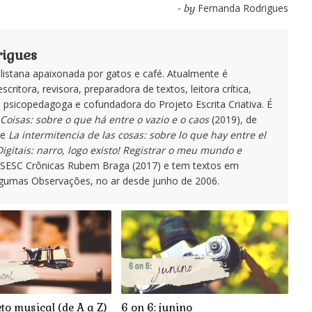
Fernanda Rodrigues
- by
igues
istana apaixonada por gatos e café. Atualmente é
escritora, revisora, preparadora de textos, leitora crítica,
te, psicopedagoga e cofundadora do Projeto Escrita Criativa. É
Coisas: sobre o que há entre o vazio e o caos
(2019), de
de
La intermitencia de las cosas: sobre lo que hay entre el
igitais: narro, logo existo! Registrar o meu mundo e
o SESC Crônicas Rubem Braga (2017) e tem textos em
lgumas Observações, no ar desde junho de 2006.
to musical (de A a Z)
6 on 6: junino