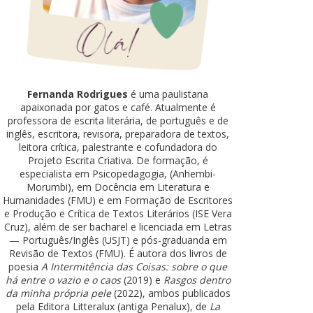
Fernanda Rodrigues
é uma paulistana
apaixonada por gatos e café. Atualmente é
professora de escrita literária, de português e de
inglês, escritora, revisora, preparadora de textos,
leitora crítica, palestrante e cofundadora do
Projeto Escrita Criativa. De formação, é
especialista em Psicopedagogia, (Anhembi-
Morumbi), em Docência em Literatura e
Humanidades (FMU) e em Formação de Escritores
e Produção e Crítica de Textos Literários (ISE Vera
Cruz), além de ser bacharel e licenciada em Letras
— Português/Inglês (USJT) e pós-graduanda em
Revisão de Textos (FMU). É autora dos livros de
poesia
A Intermitência das Coisas: sobre o que
há entre o vazio e o caos
(2019) e
Rasgos dentro
da minha própria pele
(2022), ambos publicados
pela Editora Litteralux (antiga Penalux), de
La