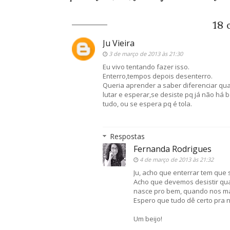
18 
Ju Vieira
3 de março de 2013 às 21:30
Eu vivo tentando fazer isso.
Enterro,tempos depois desenterro.
Queria aprender a saber diferenciar qua
lutar e esperar,se desiste pq já não há 
tudo, ou se espera pq é tola.
Respostas
Fernanda Rodrigues
4 de março de 2013 às 21:32
Ju, acho que enterrar tem que
Acho que devemos desistir qu
nasce pro bem, quando nos ma
Espero que tudo dê certo pra n
Um beijo!