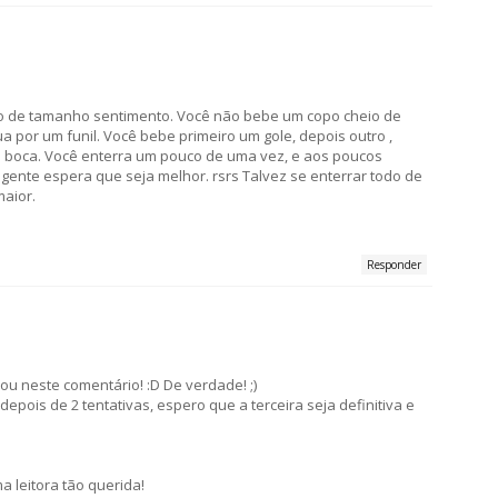
cado de tamanho sentimento. Você não bebe um copo cheio de
por um funil. Você bebe primeiro um gole, depois outro ,
a boca. Você enterra um pouco de uma vez, e aos poucos
ente espera que seja melhor. rsrs Talvez se enterrar todo de
aior.
Responder
u neste comentário! :D De verdade! ;)
epois de 2 tentativas, espero que a terceira seja definitiva e
a leitora tão querida!