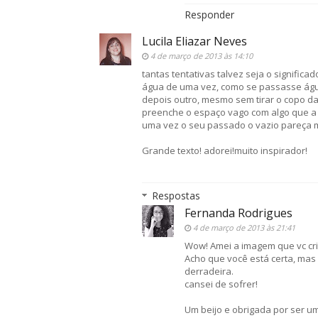
Responder
Lucila Eliazar Neves
4 de março de 2013 às 14:10
tantas tentativas talvez seja o signifi
água de uma vez, como se passasse água 
depois outro, mesmo sem tirar o copo d
preenche o espaço vago com algo que a g
uma vez o seu passado o vazio pareça m
Grande texto! adorei!muito inspirador!
Respostas
Fernanda Rodrigues
4 de março de 2013 às 21:41
Wow! Amei a imagem que vc crio
Acho que você está certa, mas d
derradeira.
cansei de sofrer!
Um beijo e obrigada por ser um