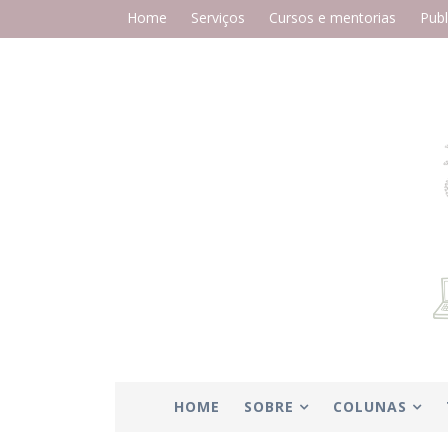
Home
Serviços
Cursos e mentorias
Publ
HOME
SOBRE
COLUNAS