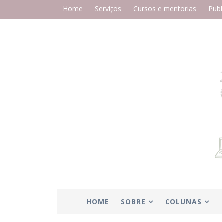
Home
Serviços
Cursos e mentorias
Publ
HOME
SOBRE
COLUNAS