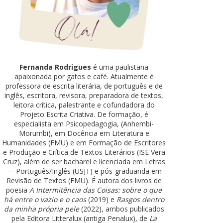
Fernanda Rodrigues
é uma paulistana
apaixonada por gatos e café. Atualmente é
professora de escrita literária, de português e de
inglês, escritora, revisora, preparadora de textos,
leitora crítica, palestrante e cofundadora do
Projeto Escrita Criativa. De formação, é
especialista em Psicopedagogia, (Anhembi-
Morumbi), em Docência em Literatura e
Humanidades (FMU) e em Formação de Escritores
e Produção e Crítica de Textos Literários (ISE Vera
Cruz), além de ser bacharel e licenciada em Letras
— Português/Inglês (USJT) e pós-graduanda em
Revisão de Textos (FMU). É autora dos livros de
poesia
A Intermitência das Coisas: sobre o que
há entre o vazio e o caos
(2019) e
Rasgos dentro
da minha própria pele
(2022), ambos publicados
pela Editora Litteralux (antiga Penalux), de
La