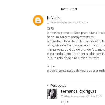
Responder
Ju Vieira
20 de fevereiro de 2013 às 17:15
Oi Fê!
(primeiro, como eu faço pra editar o text
nenhum sai com parágrafos!rsrs)
obrigada pela visita, pela paciência da le
olha,coisa de 2 anos pra cá eu me surpr
minha vontade é de deletar de fato mei
e, eu ainda tento aprender a lidar com iss
lá, que raio de apego é esse ????rsrs
beijus
e que a gente saiba de vez, superar tudo
Respostas
Fernanda Rodrigues
24 de fevereiro de 2013 às 11:27
Oi Ju!