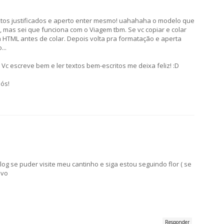
xtos justificados e aperto enter mesmo! uahahaha o modelo que
 mas sei que funciona com o Viagem tbm. Se vc copiar e colar
HTML antes de colar. Depois volta pra formatação e aperta
...
 Vc escreve bem e ler textos bem-escritos me deixa feliz! :D
ós!
log se puder visite meu cantinho e siga estou seguindo flor ( se
ovo
Responder