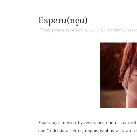
Espera(nça)
terça-feira, fevereiro 19, 2013
cotidiano
,
pess
Esperança, menina travessa, por que ris na minh
que “tudo dará certo”; depois ganhas a foram d