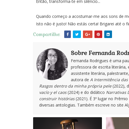
Então, transforma-te em silêncio...
Quando começo a acostumar-me aos sons de meus 
Isto não é justo! Não estás certa! Brigarei até o f
Compartilhe:
Sobre Fernanda Rodr
Fernanda Rodrigues é uma paul
professora de escrita literária, 
assistente literária, palestran
autora de
A Intermitência das 
Rasgos dentro da minha própria pele
(2022), 
vacío y el caos
(2024) e do didático
Narrativas D
construir histórias
(2021). É 3º lugar no Prêmi
diversas antologias. Também escreve no site A