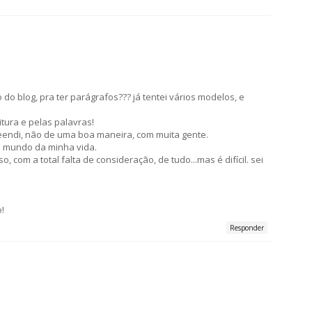
o do blog, pra ter parágrafos??? já tentei vários modelos, e
itura e pelas palavras!
eendi, não de uma boa maneira, com muita gente.
o mundo da minha vida.
o, com a total falta de consideração, de tudo...mas é difícil. sei
!
Responder