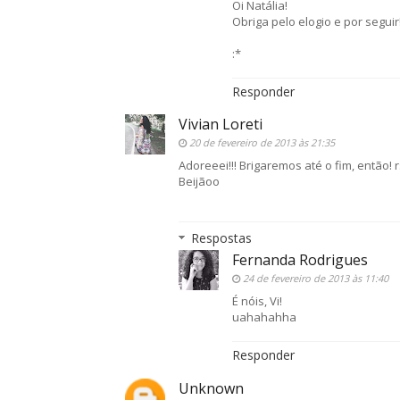
Oi Natália!
Obriga pelo elogio e por seguir!
:*
Responder
Vivian Loreti
20 de fevereiro de 2013 às 21:35
Adoreeei!!! Brigaremos até o fim, então! r
Beijãoo
Respostas
Fernanda Rodrigues
24 de fevereiro de 2013 às 11:40
É nóis, Vi!
uahahahha
Responder
Unknown