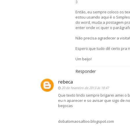
:)
Então, eu sempre coloco os te
estou usando aqui é o Simples,
do word, muda a postagem pra 
enter onde vc quer o parágrafo
Não precisa agradecer a visita!
Espero que tudo dê certo pra n
Um beijo!
Responder
rebeca
20 de fevereiro de 2013 às 18:47
Que texto lindo sempre brigarei amei o b
eu n aparecer e so avisar que sigo de n
beijocas
dobatomaosaltoo.blogspot.com