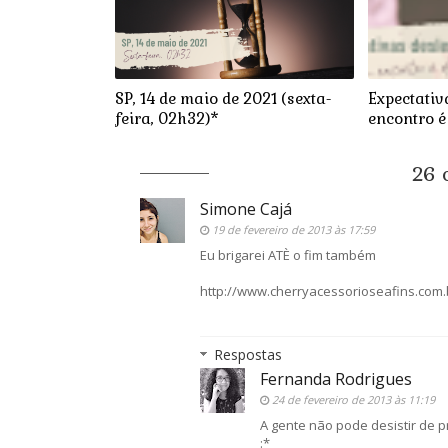
SP, 14 de maio de 2021 (sexta-
Expectativ
feira, 02h32)*
encontro é
26 
Simone Cajá
19 de fevereiro de 2013 às 17:59
Eu brigarei ATÈ o fim também
http://www.cherryacessorioseafins.com.
Respostas
Fernanda Rodrigues
24 de fevereiro de 2013 às 11:19
A gente não pode desistir de pr
:*