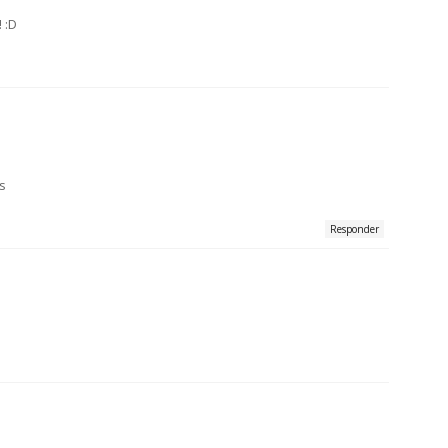
 :D
s
Responder