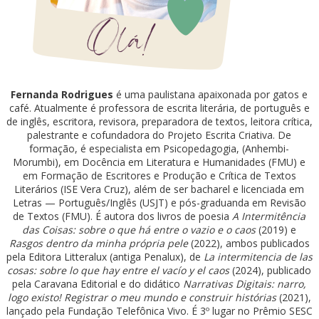
Fernanda Rodrigues
é uma paulistana apaixonada por gatos e
café. Atualmente é professora de escrita literária, de português e
de inglês, escritora, revisora, preparadora de textos, leitora crítica,
palestrante e cofundadora do Projeto Escrita Criativa. De
formação, é especialista em Psicopedagogia, (Anhembi-
Morumbi), em Docência em Literatura e Humanidades (FMU) e
em Formação de Escritores e Produção e Crítica de Textos
Literários (ISE Vera Cruz), além de ser bacharel e licenciada em
Letras — Português/Inglês (USJT) e pós-graduanda em Revisão
de Textos (FMU). É autora dos livros de poesia
A Intermitência
das Coisas: sobre o que há entre o vazio e o caos
(2019) e
Rasgos dentro da minha própria pele
(2022), ambos publicados
pela Editora Litteralux (antiga Penalux), de
La intermitencia de las
cosas: sobre lo que hay entre el vacío y el caos
(2024), publicado
pela Caravana Editorial e do didático
Narrativas Digitais: narro,
logo existo! Registrar o meu mundo e construir histórias
(2021),
lançado pela Fundação Telefônica Vivo. É 3º lugar no Prêmio SESC