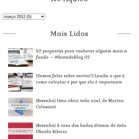
Mais Lidos
50 perguntas para conhecer alguém mais a
fundo — #SextadoBlog 02
{Vamos falar sobre escrita?} Lauda: o que é,
como calcular e por que ela é importante
{Resenha} Uma ideia toda azul, de Marina
Colasanti
{Resenha} A casa dos budas ditosos, de João
Ubaldo Ribeiro