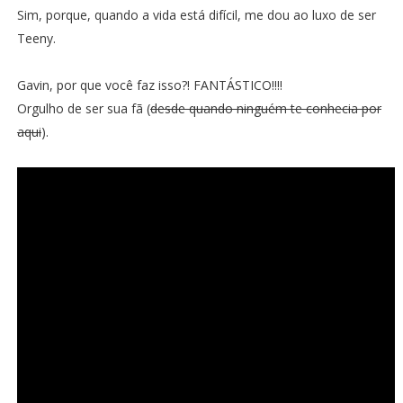
Sim, porque, quando a vida está difícil, me dou ao luxo de ser
Teeny.
Gavin, por que você faz isso?! FANTÁSTICO!!!!
Orgulho de ser sua fã (
desde quando ninguém te conhecia por
aqui
).