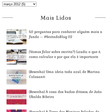
Mais Lidos
50 perguntas para conhecer alguém mais a
fundo — #SextadoBlog 02
{Vamos falar sobre escrita?} Lauda: o que é,
como calcular e por que ela é importante
{Resenha} Uma ideia toda azul, de Marina
Colasanti
{Resenha} A casa dos budas ditosos, de João
Ubaldo Ribeiro
{Resenha} A Terra dos Meninos Pelados, de