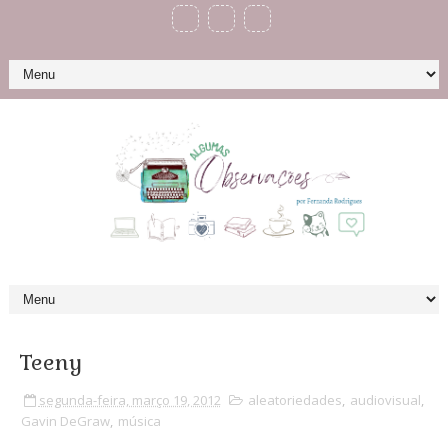
Teeny
segunda-feira, março 19, 2012
aleatoriedades
,
audiovisual
,
Gavin DeGraw
,
música