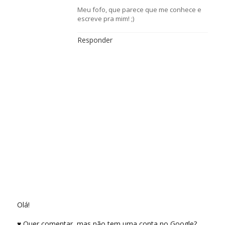
Meu fofo, que parece que me conhece e
escreve pra mim! ;)
Responder
Olá!
♥ Quer comentar, mas não tem uma conta no Google?