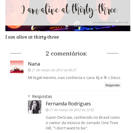
I am alive at thirty-three
2 comentários:
Nana
21 de março de 2012 às 00:37
Mt legal mesmo..nao conhecia o cara. Bj e fk c Deus.
Responder
Respostas
Fernanda Rodrigues
21 de março de 2012 às 22:52
Gavin DeGraw, conhecido no Brasil como
o cantor da música do seriado One Tree
Hill, "I don't want to be".