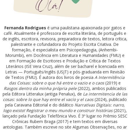
Fernanda Rodrigues
é uma paulistana apaixonada por gatos e
café. Atualmente é professora de escrita literária, de português e
de inglês, escritora, revisora, preparadora de textos, leitora crítica,
palestrante e cofundadora do Projeto Escrita Criativa. De
formação, é especialista em Psicopedagogia, (Anhembi-
Morumbi), em Docência em Literatura e Humanidades (FMU) e
em Formação de Escritores e Produção e Crítica de Textos
Literários (ISE Vera Cruz), além de ser bacharel e licenciada em
Letras — Português/Inglês (USJT) e pós-graduanda em Revisão
de Textos (FMU). É autora dos livros de poesia
A Intermitência
das Coisas: sobre o que há entre o vazio e o caos
(2019) e
Rasgos dentro da minha própria pele
(2022), ambos publicados
pela Editora Litteralux (antiga Penalux), de
La intermitencia de las
cosas: sobre lo que hay entre el vacío y el caos
(2024), publicado
pela Caravana Editorial e do didático
Narrativas Digitais: narro,
logo existo! Registrar o meu mundo e construir histórias
(2021),
lançado pela Fundação Telefônica Vivo. É 3º lugar no Prêmio SESC
Crônicas Rubem Braga (2017) e tem textos em diversas
antologias. Também escreve no site Algumas Observações, no ar